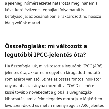
a jelenlegi hőmérsékletet határozza meg, hanem a
következő évtizedek éghajlati folyamatait is
befolyásolja: az óceánokban elraktározott hő hosszú
ideig velünk marad.
Összefoglalás: mi változott a
legutóbbi IPCC-jelentés óta?
Ha összefoglaljuk, mi változott a legutóbbi IPCC (AR6)
jelentés óta, akkor nem egyetlen kiragadott mutató
romlásáról van szó. Szinte az összes fontos indikátor
ugyanabba az irányba mozdult: a COVID ellenére
kissé tovább növekedett a globális üvegházgáz-
kibocsátás, ami a felmelegedés motorja. A légkörben
lévő szén-dioxid és metán mennyisége az AR6-jelentés