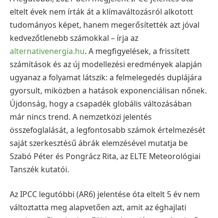
eltelt évek nem írták át a klímaváltozásról alkotott
tudományos képet, hanem megerősítették azt jóval
kedvezőtlenebb számokkal – írja az
alternativenergia.hu
. A megfigyelések, a frissített
számítások és az új modellezési eredmények alapján
ugyanaz a folyamat látszik: a felmelegedés duplájára
gyorsult, miközben a hatások exponenciálisan nőnek.
Újdonság, hogy a csapadék globális változásában
már nincs trend. A nemzetközi jelentés
összefoglalását, a legfontosabb számok értelmezését
saját szerkesztésű ábrák elemzésével mutatja be
Szabó Péter és Pongrácz Rita, az ELTE Meteorológiai
Tanszék kutatói.
Az IPCC legutóbbi (AR6) jelentése óta eltelt 5 év nem
változtatta meg alapvetően azt, amit az éghajlati