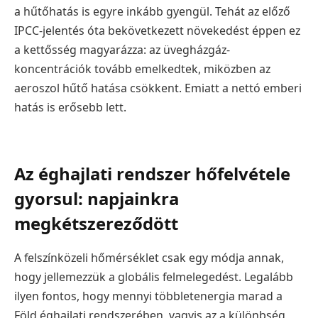
a hűtőhatás is egyre inkább gyengül. Tehát az előző
IPCC-jelentés óta bekövetkezett növekedést éppen ez
a kettősség magyarázza: az üvegházgáz-
koncentrációk tovább emelkedtek, miközben az
aeroszol hűtő hatása csökkent. Emiatt a nettó emberi
hatás is erősebb lett.
Az éghajlati rendszer hőfelvétele
gyorsul: napjainkra
megkétszereződött
A felszínközeli hőmérséklet csak egy módja annak,
hogy jellemezzük a globális felmelegedést. Legalább
ilyen fontos, hogy mennyi többletenergia marad a
Föld éghajlati rendszerében, vagyis az a különbség,