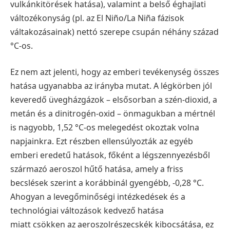
vulkánkitörések hatása), valamint a belső éghajlati
változékonyság (pl. az El Niño/La Niña fázisok
váltakozásainak) nettó szerepe csupán néhány század
°C-os.
Ez nem azt jelenti, hogy az emberi tevékenység összes
hatása ugyanabba az irányba mutat. A légkörben jól
keveredő üvegházgázok – elsősorban a szén-dioxid, a
metán és a dinitrogén-oxid – önmagukban a mértnél
is nagyobb, 1,52 °C-os melegedést okoztak volna
napjainkra. Ezt részben ellensúlyozták az egyéb
emberi eredetű hatások, főként a légszennyezésből
származó aeroszol hűtő hatása, amely a friss
becslések szerint a korábbinál gyengébb, -0,28 °C.
Ahogyan a levegőminőségi intézkedések és a
technológiai változások kedvező hatása
miatt csökken az aeroszolrészecskék kibocsátása, ez