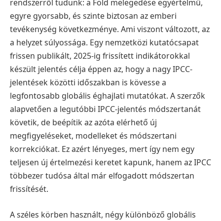
rendszerről tudunk: a Föld melegedése egyértelmű,
egyre gyorsabb, és szinte biztosan az emberi
tevékenység következménye. Ami viszont változott, az
a helyzet súlyossága. Egy nemzetközi kutatócsapat
frissen publikált, 2025-ig frissített indikátorokkal
készült jelentés célja éppen az, hogy a nagy IPCC-
jelentések közötti időszakban is kövesse a
legfontosabb globális éghajlati mutatókat. A szerzők
alapvetően a legutóbbi IPCC-jelentés módszertanát
követik, de beépítik az azóta elérhető új
megfigyeléseket, modelleket és módszertani
korrekciókat. Ez azért lényeges, mert így nem egy
teljesen új értelmezési keretet kapunk, hanem az IPCC
többezer tudósa által már elfogadott módszertan
frissítését.
A széles körben használt, négy különböző globális