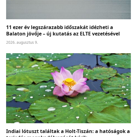
11 ezer év legszárazabb időszakát idézheti a
Balaton jövője – új kutatás az ELTE vezetésével
2026. augusztus 9.
Indiai lótuszt találtak a Holt-Tiszán: a hatóságok a