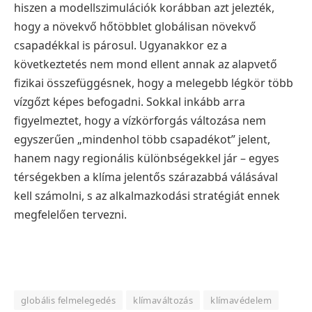
hiszen a modellszimulációk korábban azt jelezték,
hogy a növekvő hőtöbblet globálisan növekvő
csapadékkal is párosul. Ugyanakkor ez a
következtetés nem mond ellent annak az alapvető
fizikai összefüggésnek, hogy a melegebb légkör több
vízgőzt képes befogadni. Sokkal inkább arra
figyelmeztet, hogy a vízkörforgás változása nem
egyszerűen „mindenhol több csapadékot” jelent,
hanem nagy regionális különbségekkel jár – egyes
térségekben a klíma jelentős szárazabbá válásával
kell számolni, s az alkalmazkodási stratégiát ennek
megfelelően tervezni.
globális felmelegedés
klímaváltozás
klímavédelem