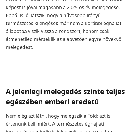
képest is jóval magasabb a 2025-ös év melegedése.
Ebből is jól látszik, hogy a hűvösebb irányú
természetes kilengések már nem a korábbi éghajlati
állapotba viszik vissza a rendszert, hanem csak
átmenetileg mérséklik az alapvetően egyre növekvő
melegedést.
A jelenlegi melegedés szinte teljes
egészében emberi eredetű
Nem elég azt látni, hogy melegszik a Föld: azt is
értenünk kell, miért. A természetes éghajlati
ingadozások mindig is jelen voltak, de a mostani