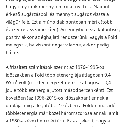
hogy bolygónk mennyi energiát nyel el a Napból
érkező sugárzásból, és mennyit sugároz vissza a
világűr felé. Ezt a műholdak pontosan mérik (több
évtizedre visszamenően). Amennyiben ez a különbség
pozitív, akkor az éghajlati rendszerünk, vagyis a Föld
melegszik, ha viszont negatív lenne, akkor pedig
hűlne.
A frissített számítások szerint az 1976–1995-ös
időszakban a Föld többletenergiája átlagosan 0,4
W/m² volt (minden négyzetméterre átlagosan 0,4
joule többletenergia jutott másodpercenként). Ezt
követően (az 1996–2015-ös időszakban) ennek a
duplája, míg a legutóbbi 10 évben a Földön maradó
többletenergia már közel háromszorosa annak, amit
a 1980-as években mértünk. Ez azt jelenti, hogy a