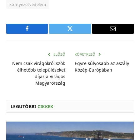
környezetvédelem
Facebook
Twitter
E-
mail
cím
ELŐZŐ
KÖVETKEZŐ
Nem csak virágokról szól:
Egyre súlyosabb az aszály
élhetőbb településeket
Közép-Európában
díjaz a Virágos
Magyarország
LEGUTÓBBI
CIKKEK