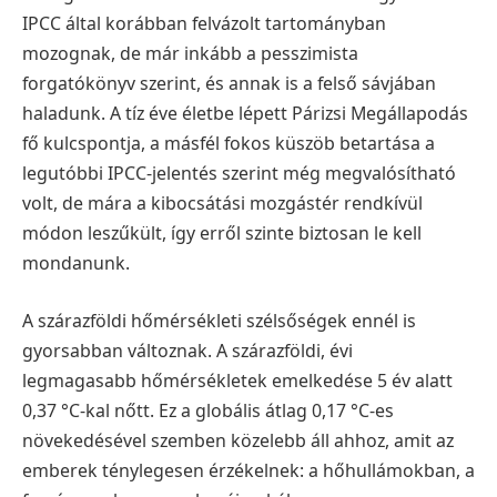
IPCC által korábban felvázolt tartományban
mozognak, de már inkább a pesszimista
forgatókönyv szerint, és annak is a felső sávjában
haladunk. A tíz éve életbe lépett Párizsi Megállapodás
fő kulcspontja, a másfél fokos küszöb betartása a
legutóbbi IPCC-jelentés szerint még megvalósítható
volt, de mára a kibocsátási mozgástér rendkívül
módon leszűkült, így erről szinte biztosan le kell
mondanunk.
A szárazföldi hőmérsékleti szélsőségek ennél is
gyorsabban változnak. A szárazföldi, évi
legmagasabb hőmérsékletek emelkedése 5 év alatt
0,37 °C-kal nőtt. Ez a globális átlag 0,17 °C-es
növekedésével szemben közelebb áll ahhoz, amit az
emberek ténylegesen érzékelnek: a hőhullámokban, a