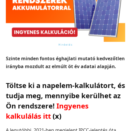
Szinte minden fontos éghajlati mutató kedvezőtlen
irányba mozdult az elmúlt öt év adatai alapján.
Töltse ki a napelem-kalkulátort, és
tudja meg, mennyibe kerülhet az
Ön rendszere!
Ingyenes
kalkulálás itt
(x)
A legutóbbi, 2021-ben megjelent IPCC-jelentés óta