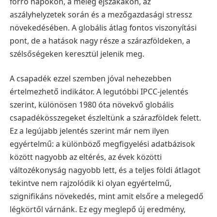
forró napokon, a meleg éjszakákon, az
aszályhelyzetek során és a mezőgazdasági stressz
növekedésében. A globális átlag fontos viszonyítási
pont, de a hatások nagy része a szárazföldeken, a
szélsőségeken keresztül jelenik meg.
A csapadék ezzel szemben jóval nehezebben
értelmezhető indikátor. A legutóbbi IPCC-jelentés
szerint, különösen 1980 óta növekvő globális
csapadékösszegeket észleltünk a szárazföldek felett.
Ez a legújabb jelentés szerint már nem ilyen
egyértelmű: a különböző megfigyelési adatbázisok
között nagyobb az eltérés, az évek közötti
változékonyság nagyobb lett, és a teljes földi átlagot
tekintve nem rajzolódik ki olyan egyértelmű,
szignifikáns növekedés, mint amit elsőre a melegedő
légkörtől várnánk. Ez egy meglepő új eredmény,