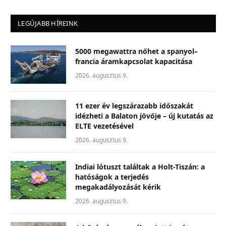
LEGÚJABB HÍREINK
5000 megawattra nőhet a spanyol–
francia áramkapcsolat kapacitása
2026. augusztus 9.
11 ezer év legszárazabb időszakát
idézheti a Balaton jövője – új kutatás az
ELTE vezetésével
2026. augusztus 9.
Indiai lótuszt találtak a Holt-Tiszán: a
hatóságok a terjedés
megakadályozását kérik
2026. augusztus 9.