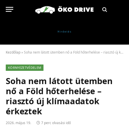
Kezdőlap
»
Soha nem látott ütemben nő a Föld hőterhelése – riasztó új klímaadatok érkeztek
KÖRNYEZETVÉDELEM
Soha nem látott ütemben
nő a Föld hőterhelése –
riasztó új klímaadatok
érkeztek
2026. május 19.
7 perc olvasási idő