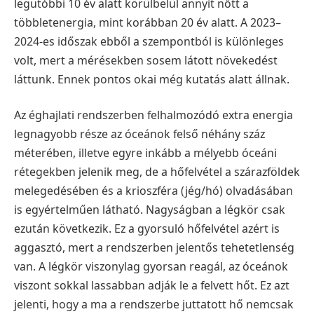
legutóbbi 10 év alatt körülbelül annyit nőtt a
többletenergia, mint korábban 20 év alatt. A 2023–
2024-es időszak ebből a szempontból is különleges
volt, mert a mérésekben sosem látott növekedést
láttunk. Ennek pontos okai még kutatás alatt állnak.
Az éghajlati rendszerben felhalmozódó extra energia
legnagyobb része az óceánok felső néhány száz
méterében, illetve egyre inkább a mélyebb óceáni
rétegekben jelenik meg, de a hőfelvétel a szárazföldek
melegedésében és a krioszféra (jég/hó) olvadásában
is egyértelműen látható. Nagyságban a légkör csak
ezután következik. Ez a gyorsuló hőfelvétel azért is
aggasztó, mert a rendszerben jelentős tehetetlenség
van. A légkör viszonylag gyorsan reagál, az óceánok
viszont sokkal lassabban adják le a felvett hőt. Ez azt
jelenti, hogy a ma a rendszerbe juttatott hő nemcsak