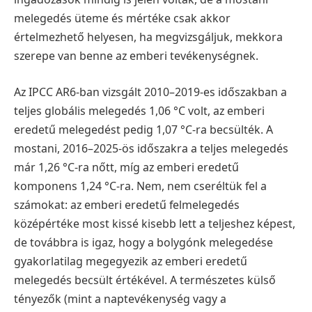
melegedés üteme és mértéke csak akkor
értelmezhető helyesen, ha megvizsgáljuk, mekkora
szerepe van benne az emberi tevékenységnek.
Az IPCC AR6-ban vizsgált 2010–2019-es időszakban a
teljes globális melegedés 1,06 °C volt, az emberi
eredetű melegedést pedig 1,07 °C-ra becsülték. A
mostani, 2016–2025-ös időszakra a teljes melegedés
már 1,26 °C-ra nőtt, míg az emberi eredetű
komponens 1,24 °C-ra. Nem, nem cseréltük fel a
számokat: az emberi eredetű felmelegedés
középértéke most kissé kisebb lett a teljeshez képest,
de továbbra is igaz, hogy a bolygónk melegedése
gyakorlatilag megegyezik az emberi eredetű
melegedés becsült értékével. A természetes külső
tényezők (mint a naptevékenység vagy a