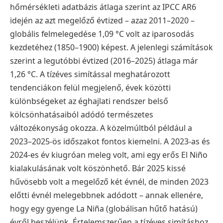
hőmérsékleti adatbázis átlaga szerint az IPCC AR6
idején az azt megelőző évtized – azaz 2011–2020 –
globális felmelegedése 1,09 °C volt az iparosodás
kezdetéhez (1850–1900) képest. A jelenlegi számítások
szerint a legutóbbi évtized (2016–2025) átlaga már
1,26 °C. A tízéves simítással meghatározott
tendenciákon felül megjelenő, évek közötti
különbségeket az éghajlati rendszer belső
kölcsönhatásaiból adódó természetes
változékonyság okozza. A közelmúltból például a
2023–2025-ös időszakot fontos kiemelni. A 2023-as és
2024-es év kiugróan meleg volt, ami egy erős El Niño
kialakulásának volt köszönhető. Bár 2025 kissé
hűvösebb volt a megelőző két évnél, de minden 2023
előtti évnél melegebbnek adódott – annak ellenére,
hogy egy gyenge La Niña (globálisan hűtő hatású)
évről beszélünk. Értelemszerűen a tízéves simításhoz