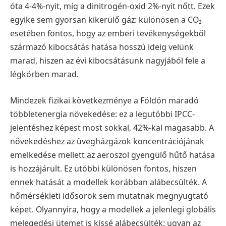
óta 4-4%-nyit, míg a dinitrogén-oxid 2%-nyit nőtt. Ezek
egyike sem gyorsan kikerülő gáz: különösen a CO₂
esetében fontos, hogy az emberi tevékenységekből
származó kibocsátás hatása hosszú ideig velünk
marad, hiszen az évi kibocsátásunk nagyjából fele a
légkörben marad.
Mindezek fizikai következménye a Földön maradó
többletenergia növekedése: ez a legutóbbi IPCC-
jelentéshez képest most sokkal, 42%-kal magasabb. A
növekedéshez az üvegházgázok koncentrációjának
emelkedése mellett az aeroszol gyengülő hűtő hatása
is hozzájárult. Ez utóbbi különösen fontos, hiszen
ennek hatását a modellek korábban alábecsülték. A
hőmérsékleti idősorok sem mutatnak megnyugtató
képet. Olyannyira, hogy a modellek a jelenlegi globális
melegedési ütemet is kissé alábecsülték: ugyan az