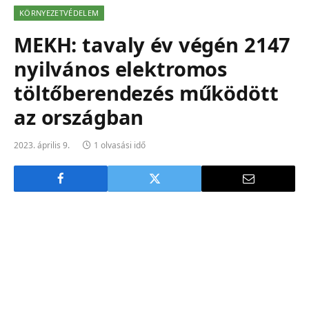
KÖRNYEZETVÉDELEM
MEKH: tavaly év végén 2147
nyilvános elektromos
töltőberendezés működött
az országban
2023. április 9.
1 olvasási idő