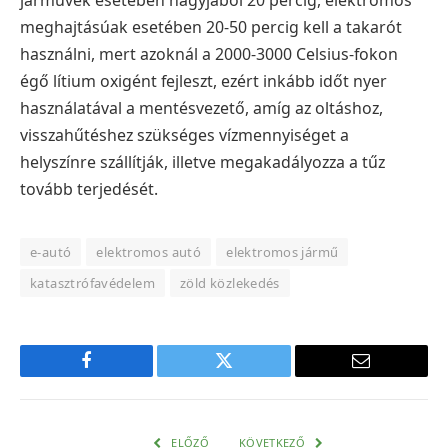
meghajtásúak esetében 20-50 percig kell a takarót
használni, mert azoknál a 2000-3000 Celsius-fokon
égő lítium oxigént fejleszt, ezért inkább időt nyer
használatával a mentésvezető, amíg az oltáshoz,
visszahűtéshez szükséges vízmennyiséget a
helyszínre szállítják, illetve megakadályozza a tűz
tovább terjedését.
e-autó
elektromos autó
elektromos jármű
katasztrófavédelem
zöld közlekedés
Facebook
Twitter
E-
mail
cím
ELŐZŐ
KÖVETKEZŐ