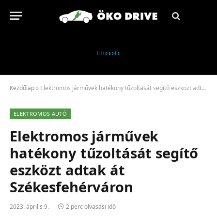
Kezdőlap
»
Elektromos járművek hatékony tűzoltását segítő eszközt adtak át Székesfehérváron
ELEKTROMOS AUTÓ
Elektromos járművek
hatékony tűzoltását segítő
eszközt adtak át
Székesfehérváron
2023. április 9.
2 perc olvasási idő