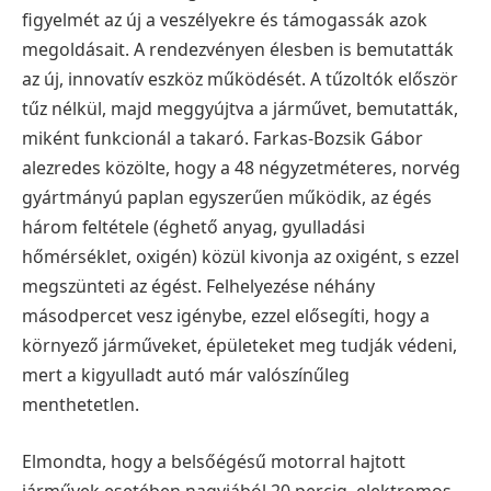
figyelmét az új a veszélyekre és támogassák azok
megoldásait.
A rendezvényen élesben is bemutatták
az új, innovatív eszköz működését. A tűzoltók először
tűz nélkül, majd meggyújtva a járművet, bemutatták,
miként funkcionál a takaró.
Farkas-Bozsik Gábor
alezredes közölte, hogy a 48 négyzetméteres, norvég
gyártmányú paplan egyszerűen működik, az égés
három feltétele (éghető anyag, gyulladási
hőmérséklet, oxigén) közül kivonja az oxigént, s ezzel
megszünteti az égést. Felhelyezése néhány
másodpercet vesz igénybe, ezzel elősegíti, hogy a
környező járműveket, épületeket meg tudják védeni,
mert a kigyulladt autó már valószínűleg
menthetetlen.
Elmondta, hogy a belsőégésű motorral hajtott
járművek esetében nagyjából 20 percig, elektromos