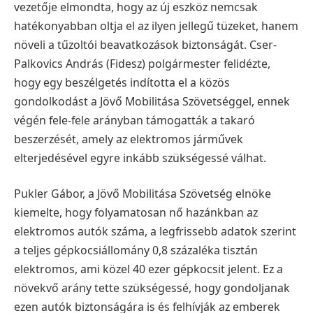
vezetője elmondta, hogy az új eszköz nemcsak
hatékonyabban oltja el az ilyen jellegű tüzeket, hanem
növeli a tűzoltói beavatkozások biztonságát.
Cser-
Palkovics András (Fidesz) polgármester felidézte,
hogy egy beszélgetés indította el a közös
gondolkodást a Jövő Mobilitása Szövetséggel, ennek
végén fele-fele arányban támogatták a takaró
beszerzését, amely az elektromos járművek
elterjedésével egyre inkább szükségessé válhat.
Pukler Gábor, a Jövő Mobilitása Szövetség elnöke
kiemelte, hogy folyamatosan nő hazánkban az
elektromos autók száma, a legfrissebb adatok szerint
a teljes gépkocsiállomány 0,8 százaléka tisztán
elektromos, ami közel 40 ezer gépkocsit jelent. Ez a
növekvő arány tette szükségessé, hogy gondoljanak
ezen autók biztonságára is és felhívják az emberek