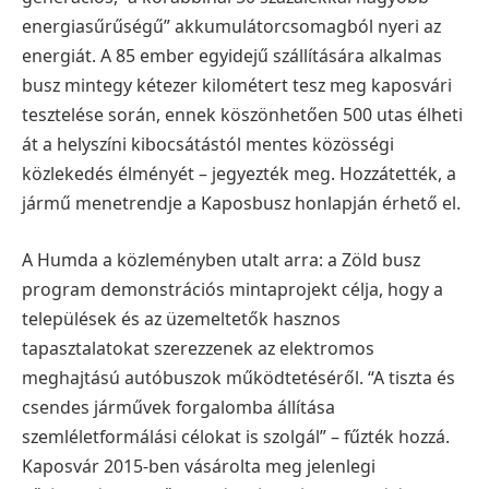
energiasűrűségű” akkumulátorcsomagból nyeri az
energiát. A 85 ember egyidejű szállítására alkalmas
busz mintegy kétezer kilométert tesz meg kaposvári
tesztelése során, ennek köszönhetően 500 utas élheti
át a helyszíni kibocsátástól mentes közösségi
közlekedés élményét – jegyezték meg.
Hozzátették, a
jármű menetrendje a Kaposbusz honlapján érhető el.
A Humda a közleményben utalt arra: a Zöld busz
program demonstrációs mintaprojekt célja, hogy a
települések és az üzemeltetők hasznos
tapasztalatokat szerezzenek az elektromos
meghajtású autóbuszok működtetéséről. “A tiszta és
csendes járművek forgalomba állítása
szemléletformálási célokat is szolgál” – fűzték hozzá.
Kaposvár 2015-ben vásárolta meg jelenlegi