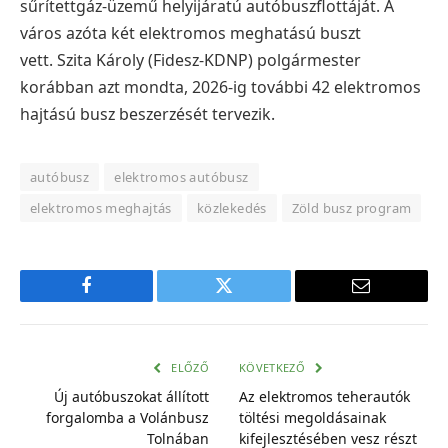
sűrítettgáz-üzemű helyijáratú autóbuszflottáját. A
város azóta két elektromos meghatású buszt
vett.
Szita Károly (Fidesz-KDNP) polgármester
korábban azt mondta, 2026-ig további 42 elektromos
hajtású busz beszerzését tervezik.
autóbusz
elektromos autóbusz
elektromos meghajtás
közlekedés
Zöld busz program
Facebook
Twitter
E-
mail
cím
ELŐZŐ
KÖVETKEZŐ
Új autóbuszokat állított
Az elektromos teherautók
forgalomba a Volánbusz
töltési megoldásainak
Tolnában
kifejlesztésében vesz részt