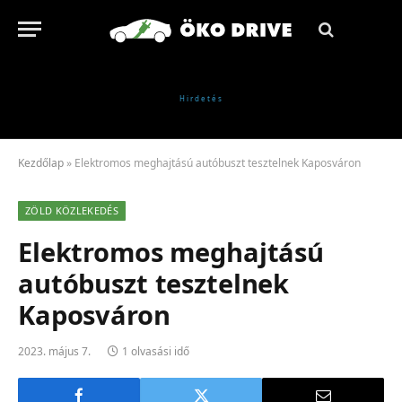
Kezdőlap
»
Elektromos meghajtású autóbuszt tesztelnek Kaposváron
ZÖLD KÖZLEKEDÉS
Elektromos meghajtású
autóbuszt tesztelnek
Kaposváron
2023. május 7.
1 olvasási idő