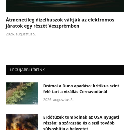
Átmenetileg dízelbuszok váltják az elektromos
járatok egy részét Veszprémben
2026. augusztus 5.
LEGÚJABB HÍREINK
Drámai a Duna apadása: kritikus szint
felé tart a vízállás Cernavodánál
2026. augusztus 8.
Erdőtüzek tombolnak az USA nyugati
részén: a szárazság és a szél tovább
súlyosbítja a helyzetet