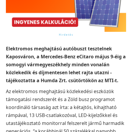
Elektromos meghajtású autóbuszt tesztelnek
Kaposváron, a Mercedes-Benz eCitaro május 9-éig a
somogyi vármegyeszékhely minden vonalán
közlekedik és díjmentesen lehet rajta utazni -
tájékoztatta a Humda Zrt. csütörtökön az MTI-t.
Az elektromos meghajtású közlekedési eszközök
támogatási rendszerét és a Zöld busz programot
koordináló társaság azt írta: a kétajtós, kihajtható
rámpával, 13 USB-csatlakozóval, LED-kijelzőkkel és
utastájékoztató monitorral felszerelt jármű harmadik
generációs, “a korábbinál 50 százalékkal nagyobb