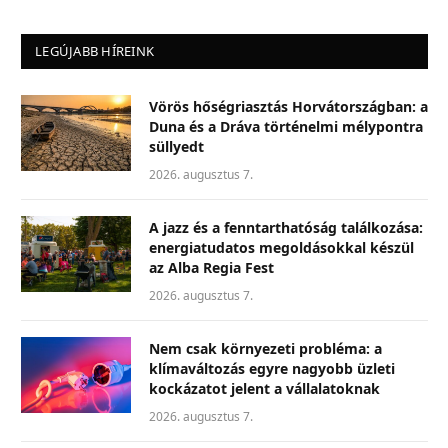
LEGÚJABB HÍREINK
Vörös hőségriasztás Horvátországban: a
Duna és a Dráva történelmi mélypontra
süllyedt
2026. augusztus 7.
A jazz és a fenntarthatóság találkozása:
energiatudatos megoldásokkal készül
az Alba Regia Fest
2026. augusztus 7.
Nem csak környezeti probléma: a
klímaváltozás egyre nagyobb üzleti
kockázatot jelent a vállalatoknak
2026. augusztus 7.