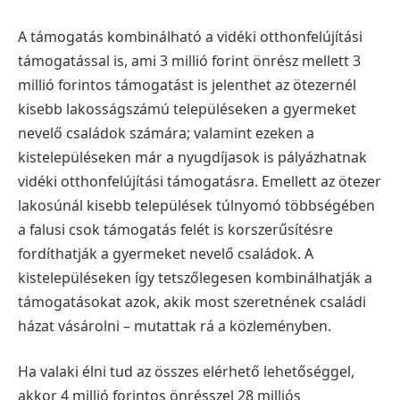
A támogatás kombinálható a vidéki otthonfelújítási
támogatással is, ami 3 millió forint önrész mellett 3
millió forintos támogatást is jelenthet az ötezernél
kisebb lakosságszámú településeken a gyermeket
nevelő családok számára; valamint ezeken a
kistelepüléseken már a nyugdíjasok is pályázhatnak
vidéki otthonfelújítási támogatásra. Emellett az ötezer
lakosúnál kisebb települések túlnyomó többségében
a falusi csok támogatás felét is korszerűsítésre
fordíthatják a gyermeket nevelő családok. A
kistelepüléseken így tetszőlegesen kombinálhatják a
támogatásokat azok, akik most szeretnének családi
házat vásárolni – mutattak rá a közleményben.
Ha valaki élni tud az összes elérhető lehetőséggel,
akkor 4 millió forintos önrésszel 28 milliós