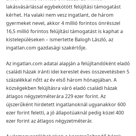
lakásvásárlással egybekötött felújítási támogatást
kérhet. Ha valaki nem vesz ingatlant, de három
gyermeket nevel, akkor 4 millió forintos önrésszel
16,5 millió forintos felújítási támogatást is kaphat a
kistelepüléseken – ismertette Balogh László, az
ingatlan.com gazdasági szakértője.
Az ingatlan.com adatai alapján a felújítandóként eladó
családi házak iránti idei kereslet éves összevetésben 5
százalékkal nőtt az év első három hónapjában. A
községekben felújításra váró eladó családi házak
átlagos négyzetméterára 229 ezer forint. Az
újszerűként hirdetett ingatlanoknál ugyanakkor 600
ezer forint feletti, a jó állapotúaknál pedig közel 400
ezer forint az átlagos négyzetméterár.