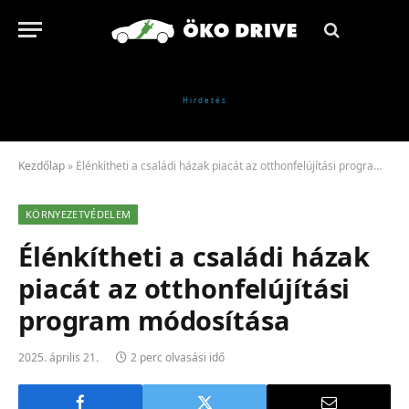
Kezdőlap
»
Élénkítheti a családi házak piacát az otthonfelújítási program módosítása
KÖRNYEZETVÉDELEM
Élénkítheti a családi házak
piacát az otthonfelújítási
program módosítása
2025. április 21.
2 perc olvasási idő