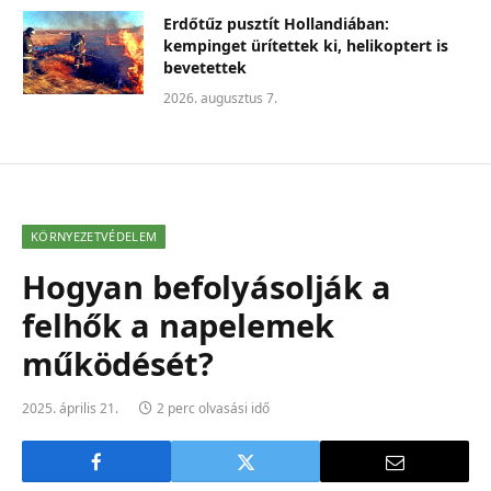
Erdőtűz pusztít Hollandiában:
kempinget ürítettek ki, helikoptert is
bevetettek
2026. augusztus 7.
KÖRNYEZETVÉDELEM
Hogyan befolyásolják a
felhők a napelemek
működését?
2025. április 21.
2 perc olvasási idő