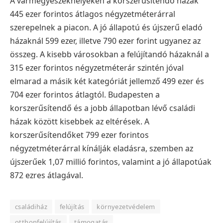
A vármegyeszékhelyeken a korszerűsítendő házak
445 ezer forintos átlagos négyzetméterárral
szerepelnek a piacon. A jó állapotú és újszerű eladó
házaknál 599 ezer, illetve 790 ezer forint ugyanez az
összeg. A kisebb városokban a felújítandó házaknál a
315 ezer forintos négyzetméterár szintén jóval
elmarad a másik két kategóriát jellemző 499 ezer és
704 ezer forintos átlagtól. Budapesten a
korszerűsítendő és a jobb állapotban lévő családi
házak között kisebbek az eltérések. A
korszerűsítendőket 799 ezer forintos
négyzetméterárral kínálják eladásra, szemben az
újszerűek 1,07 millió forintos, valamint a jó állapotúak
872 ezres átlagával.
családiház
felújítás
környezetvédelem
otthonfelújítás
támogatás