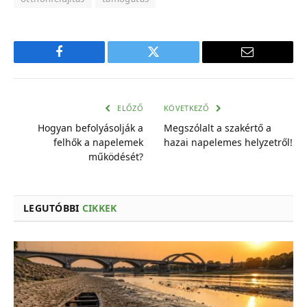
Facebook
Twitter
E-
mail
cím
ELŐZŐ
KÖVETKEZŐ
Hogyan befolyásolják a
Megszólalt a szakértő a
felhők a napelemek
hazai napelemes helyzetről!
működését?
LEGUTÓBBI
CIKKEK