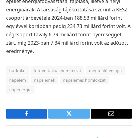
épület energiafogyasztása, tájolása, illetve a helyi
energiaárak. A társaság tájékoztatása szerint a KÉSZ-
csoport árbevétele 2024-ben 188,53 milliárd forint,
egy évvel korábban pedig 234,73 milliárd forint volt. A
cégcsoport tavaly 6,79 milliárd forint nyereséggel
zárt, míg 2023-ban 7,34 milliárd forint volt az adózott
eredménye.
burkolat
fotovoltaikus homlokzat
megújuló enegia
napelem
napelemek
napelemes homlokzat
napenergia
Facebook
Twitter
E-
mail
cím