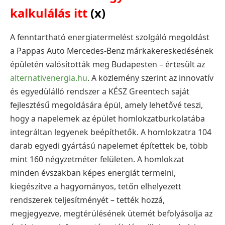
kalkulálás itt
(x)
A fenntartható energiatermelést szolgáló megoldást
a Pappas Auto Mercedes-Benz márkakereskedésének
épületén valósították meg Budapesten – értesült az
alternativenergia.hu
. A közlemény szerint az innovatív
és egyedülálló rendszer a KÉSZ Greentech saját
fejlesztésű megoldására épül, amely lehetővé teszi,
hogy a napelemek az épület homlokzatburkolatába
integráltan legyenek beépíthetők. A homlokzatra 104
darab egyedi gyártású napelemet építettek be, több
mint 160 négyzetméter felületen. A homlokzat
minden évszakban képes energiát termelni,
kiegészítve a hagyományos, tetőn elhelyezett
rendszerek teljesítményét – tették hozzá,
megjegyezve, megtérülésének ütemét befolyásolja az