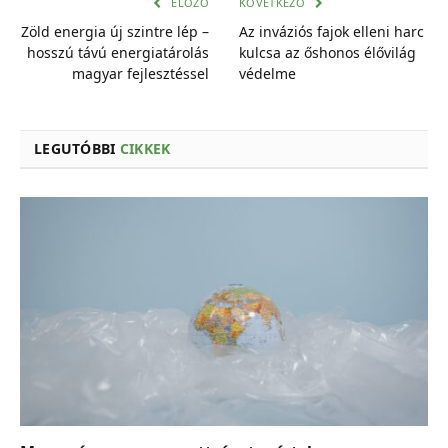
ELŐZŐ
KÖVETKEZŐ
Zöld energia új szintre lép –
Az inváziós fajok elleni harc
hosszú távú energiatárolás
kulcsa az őshonos élővilág
magyar fejlesztéssel
védelme
LEGUTÓBBI
CIKKEK