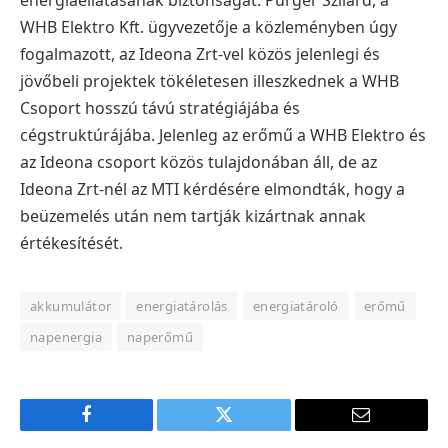
energiaellátásának biztonságát. Purger Szilárd, a
WHB Elektro Kft. ügyvezetője a közleményben úgy
fogalmazott, az Ideona Zrt-vel közös jelenlegi és
jövőbeli projektek tökéletesen illeszkednek a WHB
Csoport hosszú távú stratégiájába és
cégstruktúrájába. Jelenleg az erőmű a WHB Elektro és
az Ideona csoport közös tulajdonában áll, de az
Ideona Zrt-nél az MTI kérdésére elmondták, hogy a
beüzemelés után nem tartják kizártnak annak
értékesítését.
akkumulátor
energiatárolás
energiatároló
erőmű
napenergia
naperőmű
Facebook
Twitter
E-