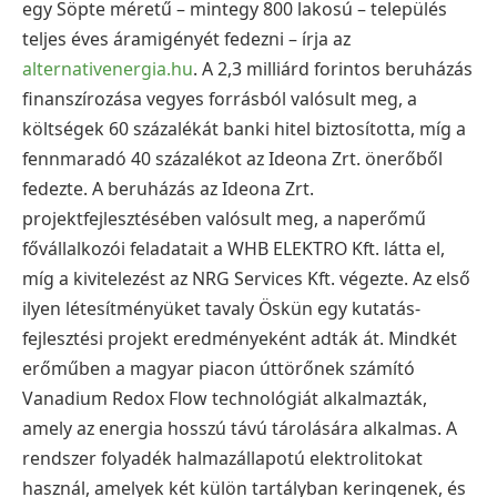
egy Söpte méretű – mintegy 800 lakosú – település
teljes éves áramigényét fedezni – írja az
alternativenergia.hu
. A 2,3 milliárd forintos beruházás
finanszírozása vegyes forrásból valósult meg, a
költségek 60 százalékát banki hitel biztosította, míg a
fennmaradó 40 százalékot az Ideona Zrt. önerőből
fedezte. A beruházás az Ideona Zrt.
projektfejlesztésében valósult meg, a naperőmű
fővállalkozói feladatait a WHB ELEKTRO Kft. látta el,
míg a kivitelezést az NRG Services Kft. végezte. Az első
ilyen létesítményüket tavaly Öskün egy kutatás-
fejlesztési projekt eredményeként adták át. Mindkét
erőműben a magyar piacon úttörőnek számító
Vanadium Redox Flow technológiát alkalmazták,
amely az energia hosszú távú tárolására alkalmas. A
rendszer folyadék halmazállapotú elektrolitokat
használ, amelyek két külön tartályban keringenek, és