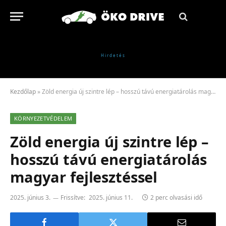
Kezdőlap
»
Zöld energia új szintre lép – hosszú távú energiatárolás magyar fejlesztéssel
KÖRNYEZETVÉDELEM
Zöld energia új szintre lép –
hosszú távú energiatárolás
magyar fejlesztéssel
2025. június 3.
Frissítve:
2025. június 11.
2 perc olvasási idő