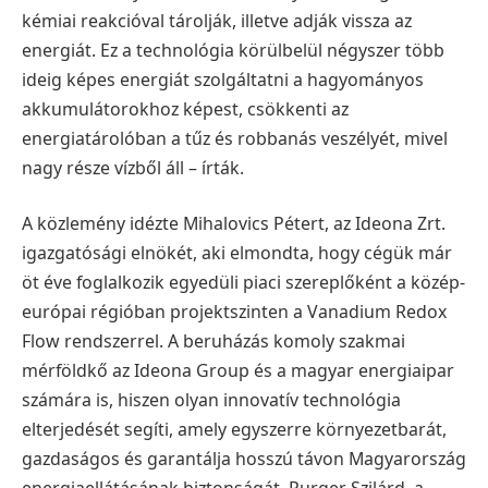
kémiai reakcióval tárolják, illetve adják vissza az
energiát. Ez a technológia körülbelül négyszer több
ideig képes energiát szolgáltatni a hagyományos
akkumulátorokhoz képest, csökkenti az
energiatárolóban a tűz és robbanás veszélyét, mivel
nagy része vízből áll – írták.
A közlemény idézte Mihalovics Pétert, az Ideona Zrt.
igazgatósági elnökét, aki elmondta, hogy cégük már
öt éve foglalkozik egyedüli piaci szereplőként a közép-
európai régióban projektszinten a Vanadium Redox
Flow rendszerrel. A beruházás komoly szakmai
mérföldkő az Ideona Group és a magyar energiaipar
számára is, hiszen olyan innovatív technológia
elterjedését segíti, amely egyszerre környezetbarát,
gazdaságos és garantálja hosszú távon Magyarország