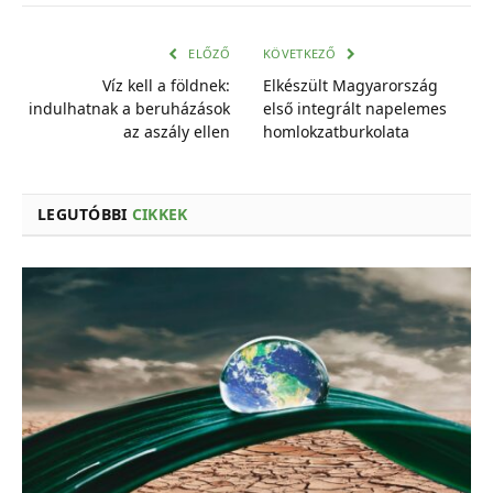
mail
cím
ELŐZŐ
KÖVETKEZŐ
Víz kell a földnek:
Elkészült Magyarország
indulhatnak a beruházások
első integrált napelemes
az aszály ellen
homlokzatburkolata
LEGUTÓBBI
CIKKEK