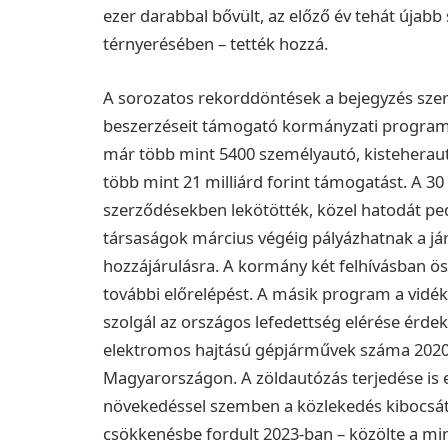
ezer darabbal bővült, az előző év tehát újabb 
térnyerésében – tették hozzá.
A sorozatos rekorddöntések a bejegyzés szeri
beszerzéseit támogató kormányzati programn
már több mint 5400 személyautó, kisteherau
több mint 21 milliárd forint támogatást. A 30
szerződésekben lekötötték, közel hatodát pedi
társaságok március végéig pályázhatnak a jár
hozzájárulásra. A kormány két felhívásban öss
további előrelépést. A másik program a vidéki
szolgál az országos lefedettség elérése érdeké
elektromos hajtású gépjárművek száma 2020 e
Magyarországon. A zöldautózás terjedése is e
növekedéssel szemben a közlekedés kibocsá
csökkenésbe fordult 2023-ban – közölte a mi