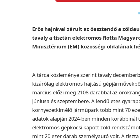
Erős hajrával zárult az óesztendő a zölda
tavaly a tisztán elektromos flotta Magyar
Minisztérium (EM) közösségi oldalának hé
A tárca közleménye szerint tavaly december
kizárólag elektromos hajtású gépjárművekből
március előzi meg 2108 darabbal az örökrang
júniusa és szeptembere. A lendületes gyarap
környezetkímélő járműpark több mint 70 ezer 
adatok alapján 2024-ben minden korábbinál 
elektromos gépkocsi kapott zöld rendszámo
mint 20 ezer darab személyautó volt. A tisz