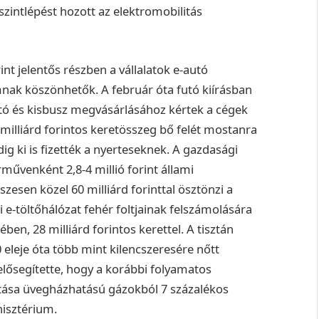
szintlépést hozott az elektromobilitás
nt jelentős részben a vállalatok e-autó
ak köszönhetők. A február óta futó kiírásban
tó és kisbusz megvásárlásához kértek a cégek
 milliárd forintos keretösszeg bő felét mostanra
g ki is fizették a nyerteseknek. A gazdasági
művenként 2,8-4 millió forint állami
zesen közel 60 milliárd forinttal ösztönzi a
 e-töltőhálózat fehér foltjainak felszámolására
ben, 28 milliárd forintos kerettel. A tisztán
leje óta több mint kilencszeresére nőtt
lősegítette, hogy a korábbi folyamatos
tása üvegházhatású gázokból 7 százalékos
nisztérium.