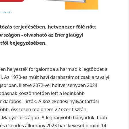
utózás terjedésében, hetvenezer fölé nőtt
országon - olvasható az Energiaügyi
tfői bejegyzésében.
ben helyezték forgalomba a harmadik legtöbbet a
. Az 1970-es múlt havi darabszámot csak a tavalyi
sorban, illetve 2072-vel holtversenyben 2024
odásnak köszönhetően lett a leginkább
darabos – írták. A közlekedési nyilvántartási
több, összesen majdnem 22 ezer tisztán
t Magyarországon. A legnagyobb hányaduk, több
ta és csendes állomány 2023-ban kevesebb mint 14