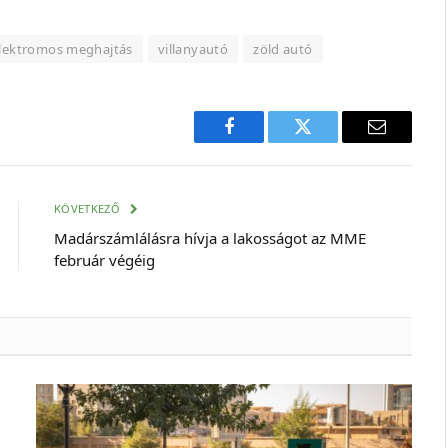
lektromos meghajtás
villanyautó
zöld autó
Facebook
Twitter
E-
mail
cím
KÖVETKEZŐ
Madárszámlálásra hívja a lakosságot az MME
február végéig