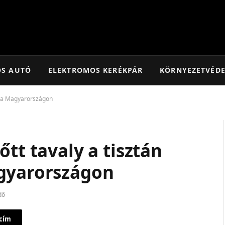
OS AUTÓ
ELEKTROMOS KERÉKPÁR
KÖRNYEZETVÉD
otta Magyarországon
tt tavaly a tisztán
agyarországon
dő
 cím