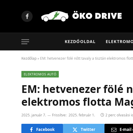
Facebook
KEZDŐOLDAL
ELEKTROM
Kezdőlap
»
EM: hetvenezer fölé nőtt tavaly a tisztán elektromos fl
ELEKTROMOS AUTÓ
EM: hetvenezer fölé nő
elektromos flotta M
2025. január 7.
Frissítve:
2025. február 1.
2 perc olvasási i
Facebook
Twitter
E-mail