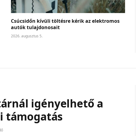
Csúcsidőn kívüli töltésre kérik az elektromos
autók tulajdonosait
2026. augusztus 5.
árnál igényelhető a
si támogatás
dő