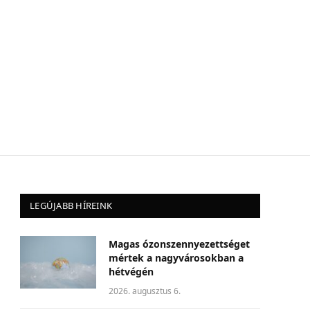
LEGÚJABB HÍREINK
Magas ózonszennyezettséget
mértek a nagyvárosokban a
hétvégén
2026. augusztus 6.