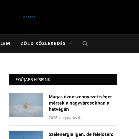
ELEM
ZÖLD KÖZLEKEDÉS
LEGÚJABB HÍREINK
Magas ózonszennyezettséget
mértek a nagyvárosokban a
hétvégén
2026. augusztus 6.
Szélenergia igen, de felelősen: