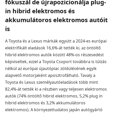
fókuszál de újrapozicionálja plug-
in hibrid elektromos és
akkumulátoros elektromos autóit
is
A Toyota és a Lexus márkák együtt a 2024-es európai
elektrifikált eladások 16,6%-át tették ki, az öntöltő
hibrid elektromos autók között 48%-os részesedést
képviseltek, ezzel a Toyota Csoport továbbra is túlzás
nélkül az európai újautópiac zöldülésének egyik
alapvető motorjaként aposztrofálható. Tavaly a
Toyota és Lexus személyautóeladások több mint
82,4%-át tették ki a részben vagy teljesen elektromos
autók (74% öntöltő hibrid elektromos, 5,2% plug in
hibrid elektromos és 3,2% akkumulátoros
elektromos). A környezettudatos japán autógyártó