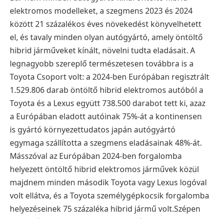
elektromos modelleket, a szegmens 2023 és 2024
között 21 százalékos éves növekedést könyvelhetett
el, és tavaly minden olyan autógyártó, amely öntöltő
hibrid járműveket kínált, növelni tudta eladásait. A
legnagyobb szereplő természetesen továbbra is a
Toyota Csoport volt: a 2024-ben Európában regisztrált
1.529.806 darab öntöltő hibrid elektromos autóból a
Toyota és a Lexus együtt 738.500 darabot tett ki, azaz
a Európában eladott autóinak 75%-át a kontinensen
is gyártó környezettudatos japán autógyártó
egymaga szállította a szegmens eladásainak 48%-át.
Másszóval az Európában 2024-ben forgalomba
helyezett öntöltő hibrid elektromos járművek közül
majdnem minden második Toyota vagy Lexus logóval
volt ellátva, és a Toyota személygépkocsik forgalomba
helyezéseinek 75 százaléka hibrid jármű volt.Szépen