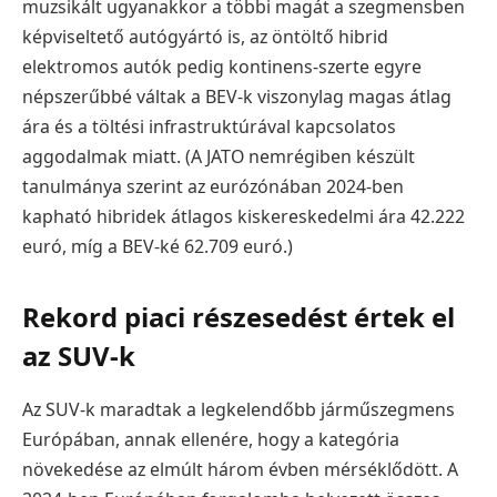
muzsikált ugyanakkor a többi magát a szegmensben
képviseltető autógyártó is, az öntöltő hibrid
elektromos autók pedig kontinens-szerte egyre
népszerűbbé váltak a BEV-k viszonylag magas átlag
ára és a töltési infrastruktúrával kapcsolatos
aggodalmak miatt. (A JATO nemrégiben készült
tanulmánya szerint az eurózónában 2024-ben
kapható hibridek átlagos kiskereskedelmi ára 42.222
euró, míg a BEV-ké 62.709 euró.)
Rekord piaci részesedést értek el
az SUV-k
Az SUV-k maradtak a legkelendőbb járműszegmens
Európában, annak ellenére, hogy a kategória
növekedése az elmúlt három évben mérséklődött. A