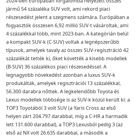
2024-ben Európában forgalomba helyezett összes
jármű 54 százaléka SUV volt, ami rekord piaci
részesedést jelent a szegmens számára. Európában a
fogyasztók összesen 6,92 millió SUV-t vásároltak, ami
4 százalékkal több, mint 2023-ban. A kategórián belül
a kompakt SUV-k (C-SUV) voltak a legnépszerűbb
típusok, amelyek tavaly az összes SUV-regisztráció 42
százalékát tették ki, őket követték a kisebb modellek
(B-SUV) 36 százalékos piaci részesedéssel. A
legnagyobb növekedést azonban a luxus SUV-k
produkálták, amelyek regisztrációi 13 százalékkal,
56.300 darabra nőttek. A legkelendőbb Toyota és
Lexus modellek többsége is az SUV-k közül került ki: a
TOP3 Toyotából 3 volt SUV (a Yaris Cross az első
helyen zárt 204.797 darabbal, míg a C-HR a harmadik
lett 131.600 darabbal), a TOP3 Lexusból pedig 3 (az
első az NX volt 26.635 darabbal, a második a