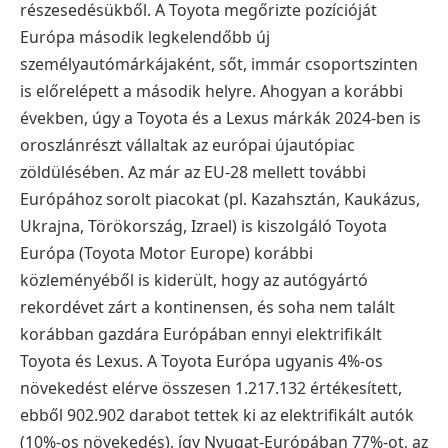
részesedésükből. A Toyota megőrizte pozícióját
Európa második legkelendőbb új
személyautómárkájaként, sőt, immár csoportszinten
is előrelépett a második helyre. Ahogyan a korábbi
években, úgy a Toyota és a Lexus márkák 2024-ben is
oroszlánrészt vállaltak az európai újautópiac
zöldülésében. Az már az EU-28 mellett további
Európához sorolt piacokat (pl. Kazahsztán, Kaukázus,
Ukrajna, Törökország, Izrael) is kiszolgáló Toyota
Európa (Toyota Motor Europe) korábbi
közleményéből is kiderült, hogy az autógyártó
rekordévet zárt a kontinensen, és soha nem talált
korábban gazdára Európában ennyi elektrifikált
Toyota és Lexus. A Toyota Európa ugyanis 4%-os
növekedést elérve összesen 1.217.132 értékesített,
ebből 902.902 darabot tettek ki az elektrifikált autók
(10%-os növekedés), így Nyugat-Európában 77%-ot, az