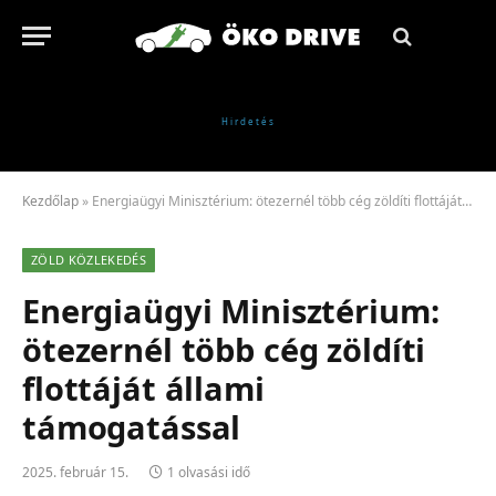
Kezdőlap
»
Energiaügyi Minisztérium: ötezernél több cég zöldíti flottáját állami támogatással
ZÖLD KÖZLEKEDÉS
Energiaügyi Minisztérium:
ötezernél több cég zöldíti
flottáját állami
támogatással
2025. február 15.
1 olvasási idő