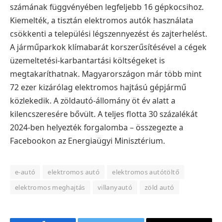
számának függvényében legfeljebb 16 gépkocsihoz.
Kiemelték, a tisztán elektromos autók használata
csökkenti a települési légszennyezést és zajterhelést.
A járműparkok klímabarát korszerűsítésével a cégek
üzemeltetési-karbantartási költségeket is
megtakaríthatnak. Magyarországon már több mint
72 ezer kizárólag elektromos hajtású gépjármű
közlekedik. A zöldautó-állomány öt év alatt a
kilencszeresére bővült. A teljes flotta 30 százalékát
2024-ben helyezték forgalomba – összegezte a
Facebookon az Energiaügyi Minisztérium.
e-autó
elektromos autó
elektromos autótöltő
elektromos meghajtás
villanyautó
zöld autó