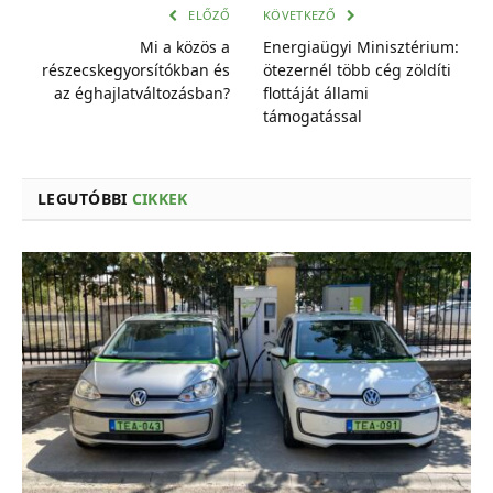
cím
ELŐZŐ
KÖVETKEZŐ
Mi a közös a
Energiaügyi Minisztérium:
részecskegyorsítókban és
ötezernél több cég zöldíti
az éghajlatváltozásban?
flottáját állami
támogatással
LEGUTÓBBI
CIKKEK