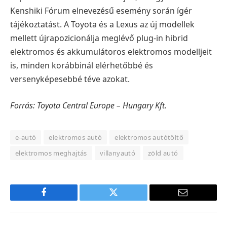
Kenshiki Fórum elnevezésű esemény során ígér
tájékoztatást. A Toyota és a Lexus az új modellek
mellett újrapozicionálja meglévő plug-in hibrid
elektromos és akkumulátoros elektromos modelljeit
is, minden korábbinál elérhetőbbé és
versenyképesebbé téve azokat.
Forrás: Toyota Central Europe – Hungary Kft.
e-autó
elektromos autó
elektromos autótöltő
elektromos meghajtás
villanyautó
zöld autó
Facebook
Twitter
E-
mail