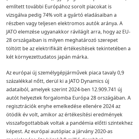
említett további Európához sorolt piacokat is
vizsgálva pedig 74% volt a gyártó eladásaiban a
részben vagy teljesen elektromos autók aránya. A
JATO elemzése ugyanakkor rávilágít arra, hogy az EU-
28 országaiban is milyen meghatározó szerepet
töltött be az elektrifikált értékesítések tekintetében a
két környezettudatos japán márka.
Az európai új személygépjárművek piaca tavaly 0,9
százalékkal nőtt, derül ki a JATO Dynamics új
adataiból, amelyek szerint 2024-ben 12.909.741 új
autót helyeztek forgalomba Európa 28 országában. A
regisztrációk enyhe emelkedése ellenére 2024 az
ötödik év volt, amikor az értékesítési eredmények
visszafogottabbak voltak a pandémia előtti szintekhez
képest. Az európai autópiac a járvány 2020-as