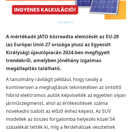
A mértékadó JATO közreadta elemzését az EU-28
(az Európai Unió 27 országa plusz az Egyesült
Királyság) újautópiacán 2024-ben megfigyelt
trendekről, amelyben jónéhány izgalmas
megállapítás található.
A tanulmány rávilágít például, hogy tavaly a
kontinensen a meghajtások tekintetében az öntöltő
hibrid elektromos autók képviselték az egyetlen olyan
járműszegmenst, ahol az értékesítések száma
növekedni tudott az előző évhez képest. Az SUV
modellek az összes forgalomba helyezés közel 54
százalékát tették ki, míg a ferdehátúak vesztettek