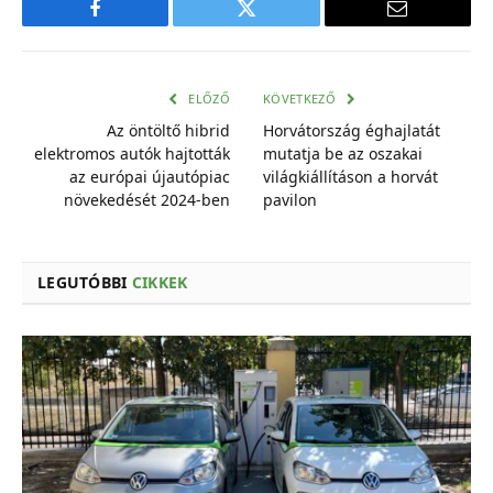
Facebook
Twitter
E-
mail
cím
ELŐZŐ
KÖVETKEZŐ
Az öntöltő hibrid
Horvátország éghajlatát
elektromos autók hajtották
mutatja be az oszakai
az európai újautópiac
világkiállításon a horvát
növekedését 2024-ben
pavilon
LEGUTÓBBI
CIKKEK