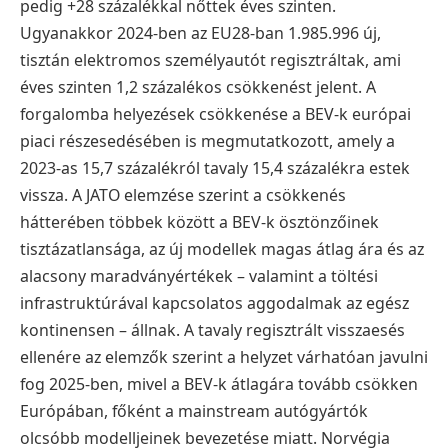
pedig +28 százalékkal nőttek éves szinten.
Ugyanakkor 2024-ben az EU28-ban 1.985.996 új,
tisztán elektromos személyautót regisztráltak, ami
éves szinten 1,2 százalékos csökkenést jelent. A
forgalomba helyezések csökkenése a BEV-k európai
piaci részesedésében is megmutatkozott, amely a
2023-as 15,7 százalékról tavaly 15,4 százalékra estek
vissza. A JATO elemzése szerint a csökkenés
hátterében többek között a BEV-k ösztönzőinek
tisztázatlansága, az új modellek magas átlag ára és az
alacsony maradványértékek – valamint a töltési
infrastruktúrával kapcsolatos aggodalmak az egész
kontinensen – állnak. A tavaly regisztrált visszaesés
ellenére az elemzők szerint a helyzet várhatóan javulni
fog 2025-ben, mivel a BEV-k átlagára tovább csökken
Európában, főként a mainstream autógyártók
olcsóbb modelljeinek bevezetése miatt. Norvégia