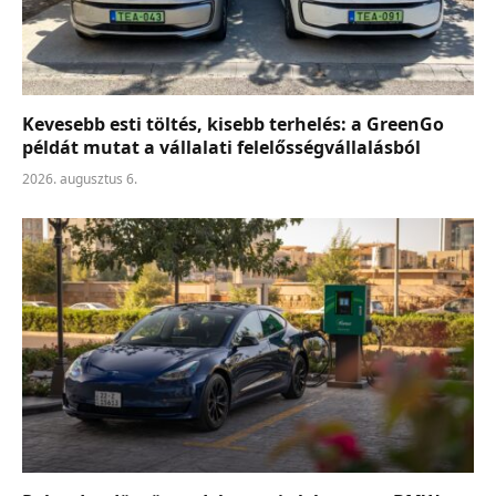
Kevesebb esti töltés, kisebb terhelés: a GreenGo
példát mutat a vállalati felelősségvállalásból
2026. augusztus 6.