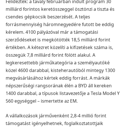
Felidézték: a tavaly februárban indult program 30
milliárd forintos keretösszeggel ösztönzi a tiszta és
csendes gépkocsik beszerzését. A teljes
forrásmennyiség háromnegyedére futott be eddig
kérelem. 4100 pályázóval már a támogatási
szerződéseket is megkötötték 18,5 milliárd forint
értékben. A kétezret közelíti a kifizetések száma is,
összegük 7,8 milliárd forint fölött alakul. A
legkeresettebb járműkategória a személyautóké
közel 4600 darabbal, kisteherautóból mintegy 1300
megvásárlásához kértek eddig forrást. A márkák
népszerűségi rangsorának élén a BYD áll kereken
1400 darabbal, a típusok listavezetője a Tesla Model Y
560 egységgel – ismertette az EM.
A vállalkozások járművenként 2,8-4 millió forint
támogatást igényelhetnek, foglalkoztatottjaik