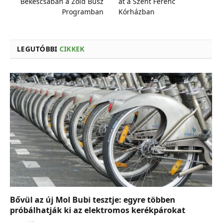
Békéscsabán a Zöld Busz
át a Szent Ferenc
Programban
Kórházban
LEGUTÓBBI
CIKKEK
Bővül az új Mol Bubi tesztje: egyre többen
próbálhatják ki az elektromos kerékpárokat