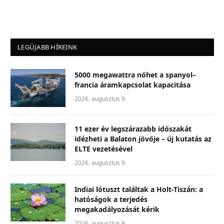
LEGÚJABB HÍREINK
5000 megawattra nőhet a spanyol–
francia áramkapcsolat kapacitása
2026. augusztus 9.
11 ezer év legszárazabb időszakát
idézheti a Balaton jövője – új kutatás az
ELTE vezetésével
2026. augusztus 9.
Indiai lótuszt találtak a Holt-Tiszán: a
hatóságok a terjedés
megakadályozását kérik
2026. augusztus 9.