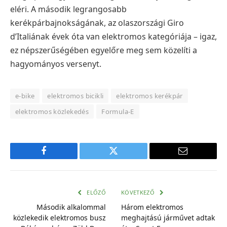
eléri. A második legrangosabb
kerékpárbajnokságának, az olaszországi Giro
d’Italiának évek óta van elektromos kategóriája – igaz,
ez népszerűségében egyelőre meg sem közelíti a
hagyományos versenyt.
e-bike
elektromos bicikli
elektromos kerékpár
elektromos közlekedés
Formula-E
Facebook
Twitter
E-
mail
cím
ELŐZŐ
KÖVETKEZŐ
Második alkalommal
Három elektromos
közlekedik elektromos busz
meghajtású járművet adtak