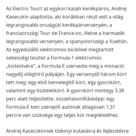
Az Electro Tourt az egykori kazah kerékpáros, Andrej
Kasecskin alapította, aki korábban részt vett a világ
legrangosabb országúti kerékpárversenyén, a
franciaországi Tour de France-on, illetve a harmadik
legrangosabb versenyen, a spanyolországi a Vueltán.
Az egyedülálló elektromos biciklivel megtartott
sebességi tesztet a Formula-1 elektromos
„kistestvére”, a Formula-E szervezte meg a monacói
nagydíj világhírű pályáján. Egy versenyző három kört
tett meg: egy első bemelegítő kört, egy gyorskört,
valamint egy tiszteletkört. A gyorskört mintegy 3,38
perc alatt teljesítette, összehasonlításképp: egy
Formula-E-ben szereplő autónak átlagosan 1,31
percre van szüksége egy teljes kör megtételéhez.
Andrej Kasecskinnek tízévnyi kutatásra és fejlesztésre