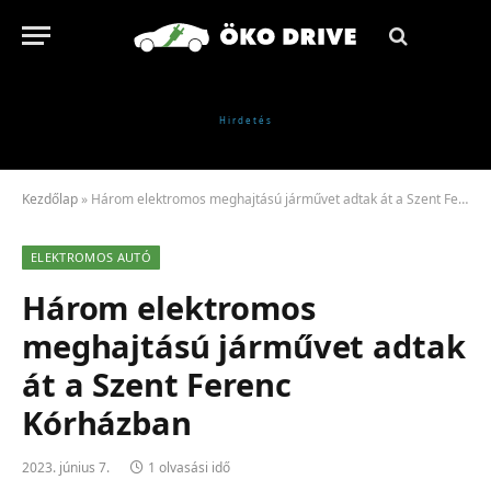
Kezdőlap
»
Három elektromos meghajtású járművet adtak át a Szent Ferenc Kórházban
ELEKTROMOS AUTÓ
Három elektromos
meghajtású járművet adtak
át a Szent Ferenc
Kórházban
2023. június 7.
1 olvasási idő