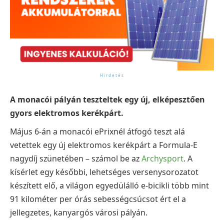
A monacói pályán teszteltek egy új, elképesztően
gyors elektromos kerékpárt.
Május 6-án a monacói ePrixnél átfogó teszt alá
vetettek egy új elektromos kerékpárt a Formula-E
nagydíj szünetében – számol be az
Archysport
. A
kísérlet egy későbbi, lehetséges versenysorozatot
készített elő, a világon egyedülálló e-bicikli több mint
91 kilométer per órás sebességcsúcsot ért el a
jellegzetes, kanyargós városi pályán.