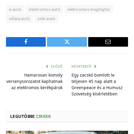
e-autó
elektromos autó
elektromos meghajtás
villanyautó
zöld autó
Facebook
Twitter
E-
mail
cím
ELŐZŐ
KÖVETKEZŐ
Hamarosan komoly
Egy zacskó bomlott le
versenysorozatot kaphatnak
teljesen 45 nap alatt a
az elektromos kerékpárok
Greenpeace és a Humusz
Szövetség kísérletében
LEGUTÓBBI
CIKKEK