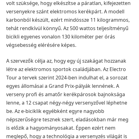
volt szüksége, hogy elkészítse a páratlan, kifejezetten
versenyekre szánt elektromos kerékpárt. A modell
karbonból készült, ezért mindössze 11 kilogrammos,
tehát rendkívül könnyű. Az 500 wattos teljesítményű
bicikli egyenes vonalon 130 kilométer per órás
végsebesség elérésére képes.
A szervezők célja az, hogy egy új szakágat hozzanak
létre az elektromos sportok családjában. Az Electro
Tour a tervek szerint 2024-ben indulhat el, a sorozat
egyes állomásai a Grand Prix-pályák lennének. A
verseny profi és amatőr kerékpárosok bajnoksága
lenne, a 12 csapat négy-négy versenyzővel léphetne
be. Az e-biciklik egyébként egyre nagyobb
népszerűségre tesznek szert, eladásokban már meg
is előzik a hagyományosakat. Éppen ezért nem
meglepő, hogy a technológia a versenyzés világát is