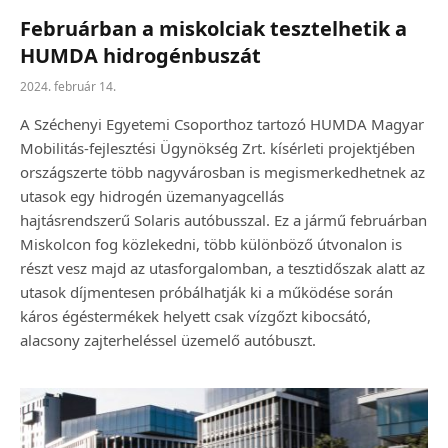
Februárban a miskolciak tesztelhetik a
HUMDA hidrogénbuszát
2024. február 14.
A Széchenyi Egyetemi Csoporthoz tartozó HUMDA Magyar
Mobilitás-fejlesztési Ügynökség Zrt. kísérleti projektjében
országszerte több nagyvárosban is megismerkedhetnek az
utasok egy hidrogén üzemanyagcellás
hajtásrendszerű Solaris autóbusszal. Ez a jármű februárban
Miskolcon fog közlekedni, több különböző útvonalon is
részt vesz majd az utasforgalomban, a tesztidőszak alatt az
utasok díjmentesen próbálhatják ki a működése során
káros égéstermékek helyett csak vízgőzt kibocsátó,
alacsony zajterheléssel üzemelő autóbuszt.