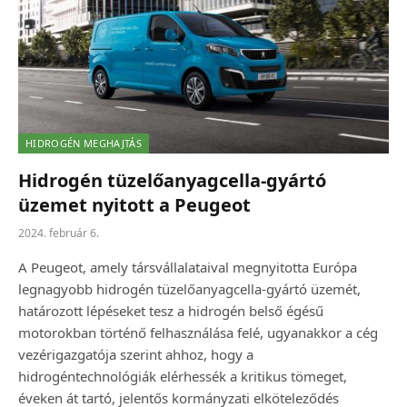
HIDROGÉN MEGHAJTÁS
Hidrogén tüzelőanyagcella-gyártó
üzemet nyitott a Peugeot
2024. február 6.
A Peugeot, amely társvállalataival megnyitotta Európa
legnagyobb hidrogén tüzelőanyagcella-gyártó üzemét,
határozott lépéseket tesz a hidrogén belső égésű
motorokban történő felhasználása felé, ugyanakkor a cég
vezérigazgatója szerint ahhoz, hogy a
hidrogéntechnológiák elérhessék a kritikus tömeget,
éveken át tartó, jelentős kormányzati elköteleződés