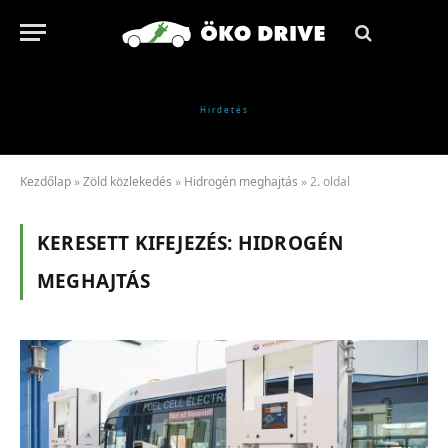
Kezdőlap
»
Zöld közlekedés
»
Hidrogén meghajtás
»
2. oldal
KERESETT KIFEJEZÉS:
HIDROGÉN
MEGHAJTÁS