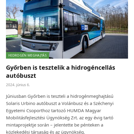
HIDROGÉN MEGHAJTÁS
Győrben is tesztelik a hidrogéncellás
autóbuszt
2024. június 6.
Júniusban Győrben is teszteli a hidrogénmeghajtású
Solaris Urbino autóbuszt a Volánbusz és a Széchenyi
Egyetemi Csoporthoz tartozó HUMDA Magyar
Mobilitásfejlesztési Ügynökség Zrt. az egy évig tartó
mintaprojektje során – jelentette be pénteken a
közlekedési társaság és az ügynökség.