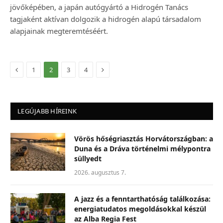
jövőképében, a japán autógyártó a Hidrogén Tanács
tagjaként aktívan dolgozik a hidrogén alapú társadalom
alapjainak megteremtéséért.
Előző
Következő
1
2
3
4
LEGÚJABB HÍREINK
Vörös hőségriasztás Horvátországban: a
Duna és a Dráva történelmi mélypontra
süllyedt
2026. augusztus 7.
A jazz és a fenntarthatóság találkozása:
energiatudatos megoldásokkal készül
az Alba Regia Fest