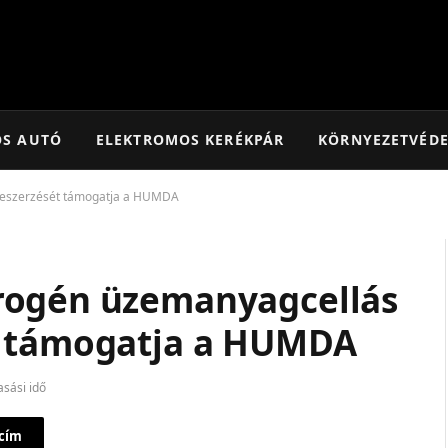
OS AUTÓ
ELEKTROMOS KERÉKPÁR
KÖRNYEZETVÉD
beszerzését támogatja a HUMDA
rogén üzemanyagcellás
t támogatja a HUMDA
asási idő
 cím