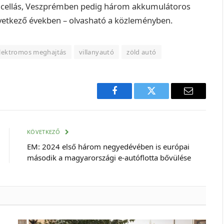
cellás, Veszprémben pedig három akkumulátoros
vetkező években – olvasható a közleményben.
lektromos meghajtás
villanyautó
zöld autó
Facebook
Twitter
E-
mail
cím
KÖVETKEZŐ
EM: 2024 első három negyedévében is európai
második a magyarországi e-autóflotta bővülése