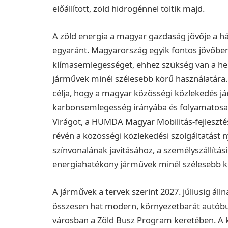
előállított, zöld hidrogénnel töltik majd.
A zöld energia a magyar gazdaság jövője a h
egyaránt. Magyarország egyik fontos jövőbemu
klímasemlegességet, ehhez szükség van a hel
járművek minél szélesebb körű használatára
célja, hogy a magyar közösségi közlekedés 
karbonsemlegesség irányába és folyamatosa
Virágot, a HUMDA Magyar Mobilitás-fejlesztés
révén a közösségi közlekedési szolgáltatást n
színvonalának javításához, a személyszállítási 
energiahatékony járművek minél szélesebb kö
A járművek a tervek szerint 2027. júliusig á
összesen hat modern, környezetbarát autób
városban a Zöld Busz Program keretében. A 