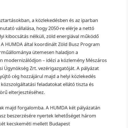
áztartásokban, a közlekedésben és az iparban
tató vállalása, hogy 2050-re elérje a nettó
yi kibocsátás nélküli, zöld energiával működő
. A HUMDA által koordinált Zöld Busz Program
járműállománya ütemesen haladjon a
n modernizálódjon – idézi a közlemény Mészáros
i Ügynökség Zrt. vezérigazgatóját. A pályázat
yújtó cég hozzájárul majd a helyi közlekedés
közszolgáltatási feladatokat ellátó tiszta és
rű elterjesztéséhez.
llnak majd forgalomba. A HUMDA két pályázatán
usz beszerzésére nyertek lehetőséget három
két kecskeméti mellett Budapest