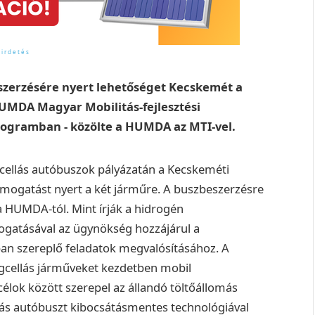
zerzésére nyert lehetőséget Kecskemét a
UMDA Magyar Mobilitás-fejlesztési
rogramban - közölte a HUMDA az MTI-vel.
cellás autóbuszok pályázatán a Kecskeméti
támogatást nyert a két járműre. A buszbeszerzésre
a HUMDA-tól. Mint írják a hidrogén
gatásával az ügynökség hozzájárul a
n szereplő feladatok megvalósításához. A
cellás járműveket kezdetben mobil
célok között szerepel az állandó töltőállomás
lás autóbuszt kibocsátásmentes technológiával