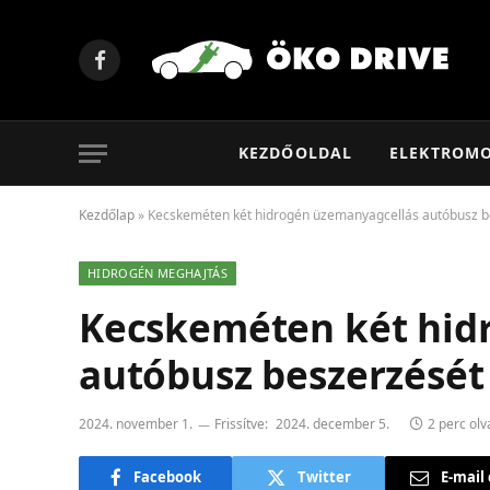
Facebook
KEZDŐOLDAL
ELEKTROM
Kezdőlap
»
Kecskeméten két hidrogén üzemanyagcellás autóbusz 
HIDROGÉN MEGHAJTÁS
Kecskeméten két hid
autóbusz beszerzésé
2024. november 1.
Frissítve:
2024. december 5.
2 perc olv
Facebook
Twitter
E-mail