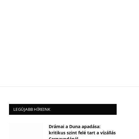
LEGÚJABB HÍREINK
Drámai a Duna apadása:
kritikus szint felé tart a vízállás
Cernavodánál