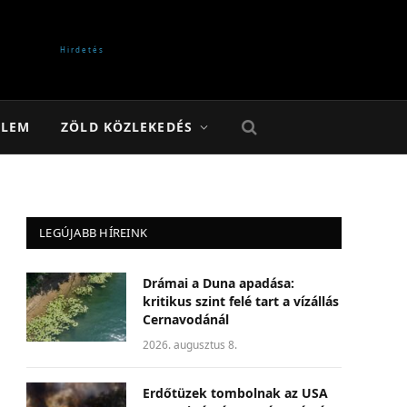
ELEM
ZÖLD KÖZLEKEDÉS
LEGÚJABB HÍREINK
Drámai a Duna apadása:
kritikus szint felé tart a vízállás
Cernavodánál
2026. augusztus 8.
Erdőtüzek tombolnak az USA