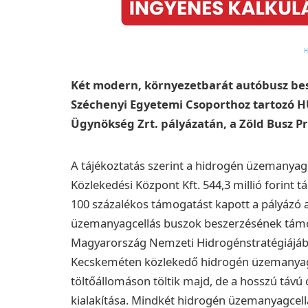
Két modern, környezetbarát autóbusz bes
Széchenyi Egyetemi Csoporthoz tartozó H
Ügynökség Zrt. pályázatán, a Zöld Busz P
A tájékoztatás szerint a hidrogén üzemanyag
Közlekedési Központ Kft. 544,3 millió forint 
100 százalékos támogatást kapott a pályázó 
üzemanyagcellás buszok beszerzésének támo
Magyarország Nemzeti Hidrogénstratégiájába
Kecskeméten közlekedő hidrogén üzemanyag
töltőállomáson töltik majd, de a hosszú távú 
kialakítása. Mindkét hidrogén üzemanyagcel