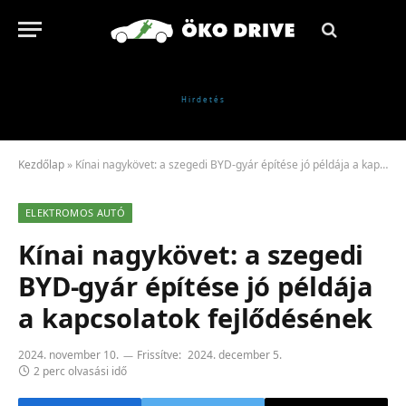
Kezdőlap
»
Kínai nagykövet: a szegedi BYD-gyár építése jó példája a kapcsolatok fejlődésének
ELEKTROMOS AUTÓ
Kínai nagykövet: a szegedi
BYD-gyár építése jó példája
a kapcsolatok fejlődésének
2024. november 10.
Frissítve:
2024. december 5.
2 perc olvasási idő