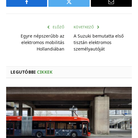
Facebook
Twitter
E-
mail
cím
ELŐZŐ
KÖVETKEZŐ
Egyre népszerűbb az
A Suzuki bemutatta első
elektromos mobilitás
tisztán elektromos
Hollandiában
személyautóját
LEGUTÓBBI
CIKKEK