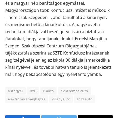
és a magyar nép barátságos egymással.
Magyarországon több Konfuciusz Intézet is működik
– nem csak Szegeden –, ahol tanulható a kínai nyelv
és megismerhető a kínai kultúra. A nagykövet a
technikum diákjaival beszélgetve is arra biztatta a
fiatalokat, hogy tanuljanak kínaiul. Erdélyi Margit, a
Szegedi Szakképzési Centrum főigazgatójának
tájékoztatása szerint az SZTE Konfuciusz Intézetének
segítségével jelenleg az iskola 90 diákja ismerkedik a
kínai nyelvvel, és további hatvan tanuló is jelentkezett
már, hogy bekapcsolódna egy nyelvtanfolyamba.
autógyár
BYD
e-autó
elektromos autó
elektromos meghajtás
villanyautó
zöld autó