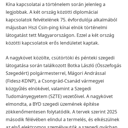
Kína kapcsolatai a történelem során jelenleg a
legjobbak. A két ország közötti diplomáciai
kapcsolatok felvételének 75. évfordulója alkalmából
májusban Hszi Csin-ping kínai elnök történelmi
látogatást tett Magyarországon. Ezzel a két ország
közötti kapcsolatok erős lendületet kaptak.
A nagykövet közölte, csütörtöki és pénteki szegedi
látogatása során találkozott Botka László (Összefogás
Szegedért) polgármesterrel, Mágori Andrással
(Fidesz-KDNP), a Csongrád-Csanád vármegyei
közgyűlés elnökével, valamint a Szegedi
Tudományegyetem (SZTE) vezetőivel. A nagykövet
elmondta, a BYD szegedi üzemének építése
zökkenőmentesen folytatódik. A tervek szerint 2025
második félévében elindul a termelés, és elkészülnek
az első elektromos személyautók a szegedi gyárban.