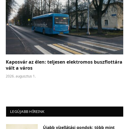
Kaposvár az élen: teljesen elektromos buszflottára
vált a város
2026. augusztus 1.
LEGÚJABB HÍREINK
Újabb vízellátási gondok: több mint