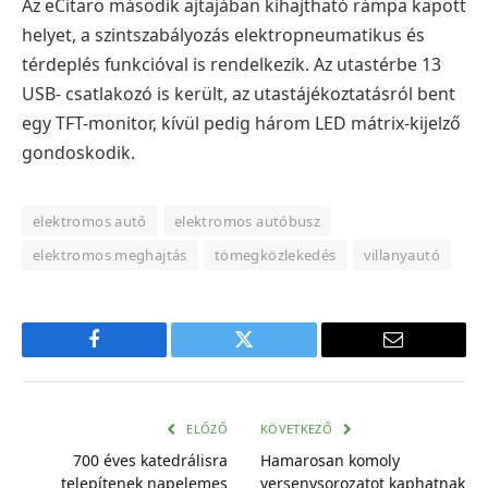
Az
eCitaro második ajtajában kihajtható rámpa kapott
helyet, a szintszabályozás e
lektropneumatikus és
térdeplés funkcióval is rendelkezik. Az utastérbe 13
USB-
csatlakozó is került, az utastájékoztatásról bent
egy TFT-monitor, kívül pedig három LED
mátrix-kijelző
gondoskodik.
elektromos autó
elektromos autóbusz
elektromos meghajtás
tömegközlekedés
villanyautó
Facebook
Twitter
E-
mail
cím
ELŐZŐ
KÖVETKEZŐ
700 éves katedrálisra
Hamarosan komoly
telepítenek napelemes
versenysorozatot kaphatnak