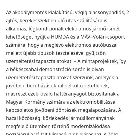
Az akadálymentes kialakítású, végig alacsonypadlós, 2
ajtós, kerekesszékben ülő u
tas szállítására is
alkalmas, légkondicionált elektromos jármű ismét
lehetőséget nyújt a
HUMDA és a MÁV–Volán-csoport
számára, hogy a meglévő elektromos autóbuszai
mellett
újabb típusok tesztelésével gyűjtsön
üzemeltetési tapasztalatokat.
– A mintaprojektek, így
a békéscsabai demonstráció során is olyan
üzemeltetési
tapasztalatokat szerzünk, amelyek a
jövőbeni beruházásoknál nélkülözhetetlenek,
másrészt ezek kiváló háttéranyagot biztosítanak a
Magyar Kormány számára az
elektromobilitással
kapcsolatos jövőbeni döntések megalapozására. A
hazai közösségi
közlekedés járműállományának
megfelelő ütemben történő modernizálódása
hozzájárul
a vállalt klímacéljaink eléréshez. A Zöld