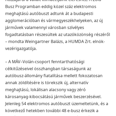
Busz Programban eddig közel száz elektromos
meghajtású autóbuszt adtunk át a budapesti
agglomerációban és vármegyeszékhelyeken,
az új
járművek valamennyi városban szívélyes
fogadtatásban részesültek az
utazóközönség részéről
– mondta Weingartner Balázs, a HUMDA Zrt. elnök-
vezérigazgatója.
– A MÁV–Volán-csoport fenntarthatósági
célkitűzéseivel összhangban társaságunk
az
autóbusz-állomány fiatalítása mellett fokozatosan
annak zöldítésére is törekszik új,
alternatív
meghajtású, lokálisan alacsony vagy zéró
károsanyag-kibocsátású járművek
beszerzésével.
Jelenleg 54 elektromos autóbuszt üzemeltetünk, és a
következő hetekben
további 48 e-busz érkezik a