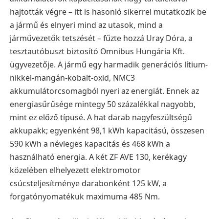
hajtották végre – itt is hasonló sikerrel mutatkozik be
a jármű és elnyeri mind az utasok,
mind a
járművezetők tetszését – fűzte hozzá Uray Dóra, a
tesztautóbuszt biztosító
Omnibus Hungária Kft.
ügyvezetője.
A jármű egy harmadik generációs lítium-
nikkel-mangán-kobalt-oxid, NMC3
akkumulátorcsomagból nyeri az energiát. Ennek az
energiasűrűsége mintegy 50
százalékkal nagyobb,
mint ez előző típusé. A hat darab nagyfeszültségű
akkupakk;
egyenként 98,1 kWh kapacitású, összesen
590 kWh a névleges kapacitás és 468 kWh a
használható energia. A két ZF AVE 130, kerékagy
közelében elhelyezett elektromotor
csúcsteljesítménye darabonként 125 kW, a
forgatónyomatékuk maximuma 485 Nm.