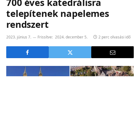
700 éves katedrálisra
telepítenek napelemes
rendszert
2023. június 7.
Frissítve:
2024. december 5.
2 perc olvasási idő