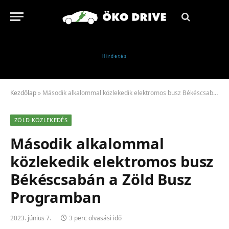
Kezdőlap
»
Második alkalommal közlekedik elektromos busz Békéscsabán a Zöld Busz Programban
ZÖLD KÖZLEKEDÉS
Második alkalommal
közlekedik elektromos busz
Békéscsabán a Zöld Busz
Programban
2023. június 7.
3 perc olvasási idő