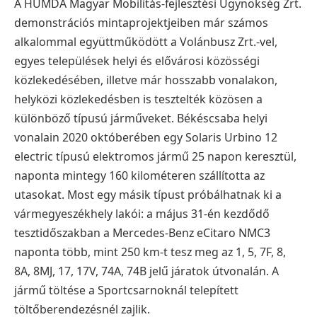
A HUMDA Magyar Mobilitás-fejlesztési Ügynökség Zrt.
demonstrációs mintaprojektjeiben
már számos
alkalommal együttműködött a Volánbusz Zrt.-vel,
egyes települések helyi és
elővárosi közösségi
közlekedésében, illetve már hosszabb vonalakon,
helyközi
közlekedésben is tesztelték közösen a
különböző típusú járműveket.
Békéscsaba helyi
vonalain 2020 októberében egy Solaris Urbino 12
electric típusú
elektromos jármű 25 napon keresztül,
naponta mintegy 160 kilométeren szállította az
utasokat. Most egy másik típust próbálhatnak ki a
vármegyeszékhely lakói: a május 31-én
kezdődő
tesztidőszakban a Mercedes-Benz eCitaro NMC3
naponta több, mint 250 km-t
tesz meg az 1, 5, 7F, 8,
8A, 8MJ, 17, 17V, 74A, 74B jelű járatok útvonalán. A
jármű töltése a
Sportcsarnoknál telepített
töltőberendezésnél zajlik.