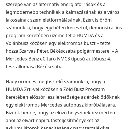
szerepe van az
alternatív energiaforrások és a
legmodernebb technikák alkalmazásának és a város
lakosainak szemléletformálásának. Ezért is öröm
számunkra, hogy egy héten keresztül,
demonstrációs
program keretében üzemeltet a HUMDA és a
Volánbusz közösen egy
elektromos buszt – tette
hozzá Szarvas Péter, Békéscsaba polgármestere.
– A
Mercedes-Benz eCitaro NMC3 típusú autóbusz 4.
tesztállomása Békéscsaba.
Nagy öröm és megtisztelő számunkra, hogy a
HUMDA Zrt.-vel közösen a Zöld Busz
Program
keretében először lesz lehetősége az érdeklődőknek
egy elektromos Mercedes
autóbusz kipróbálására.
Bízunk benne, hogy az előző helyszínekhez mérten –
ahol az
elvárt napi futásteljesítményeket az
akkumulátorok kapacitásának nagy tartalékával