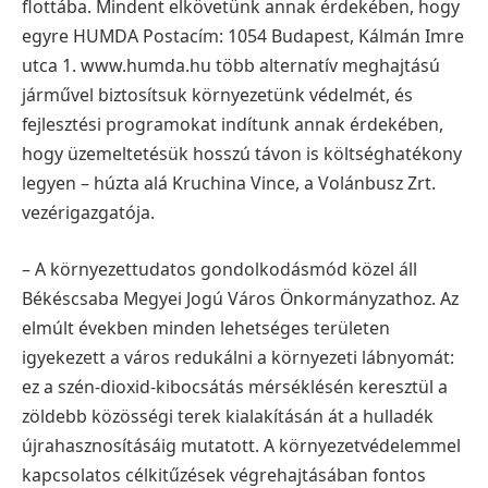
flottába. Mindent elkövetünk annak érdekében, hogy
egyre
HUMDA Postacím: 1054 Budapest, Kálmán Imre
utca 1. www.humda.hu
több alternatív meghajtású
járművel biztosítsuk környezetünk védelmét, és
fejlesztési
programokat indítunk annak érdekében,
hogy üzemeltetésük hosszú távon is
költséghatékony
legyen – húzta alá Kruchina Vince, a Volánbusz Zrt.
vezérigazgatója.
– A környezettudatos gondolkodásmód közel áll
Békéscsaba Megyei Jogú Város
Önkormányzathoz. Az
elmúlt években minden lehetséges területen
igyekezett a város
redukálni a környezeti lábnyomát:
ez a szén-dioxid-kibocsátás mérséklésén keresztül a
zöldebb közösségi terek kialakításán át a hulladék
újrahasznosításáig mutatott. A
környezetvédelemmel
kapcsolatos célkitűzések végrehajtásában fontos