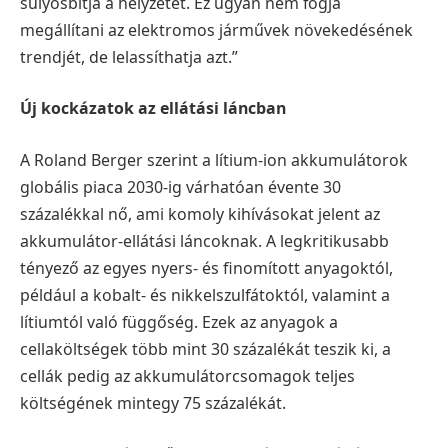
súlyosbítja a helyzetet. Ez ugyan nem fogja
megállítani az elektromos járművek növekedésének
trendjét, de lelassíthatja azt.”
Új kockázatok az ellátási láncban
A Roland Berger szerint a lítium-ion akkumulátorok
globális piaca 2030-ig várhatóan évente 30
százalékkal nő, ami komoly kihívásokat jelent az
akkumulátor-ellátási láncoknak. A legkritikusabb
tényező az egyes nyers- és finomított anyagoktól,
például a kobalt- és nikkelszulfátoktól, valamint a
lítiumtól való függőség. Ezek az anyagok a
cellaköltségek több mint 30 százalékát teszik ki, a
cellák pedig az akkumulátorcsomagok teljes
költségének mintegy 75 százalékát.