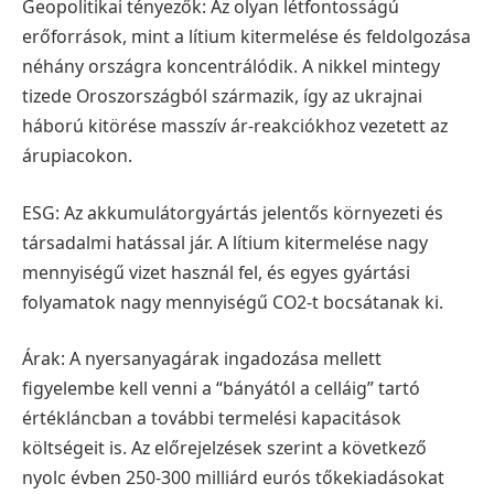
Geopolitikai tényezők: Az olyan létfontosságú
erőforrások, mint a lítium kitermelése és feldolgozása
néhány országra koncentrálódik. A nikkel mintegy
tizede Oroszországból származik, így az ukrajnai
háború kitörése masszív ár-reakciókhoz vezetett az
árupiacokon.
ESG: Az akkumulátorgyártás jelentős környezeti és
társadalmi hatással jár. A lítium kitermelése nagy
mennyiségű vizet használ fel, és egyes gyártási
folyamatok nagy mennyiségű CO2-t bocsátanak ki.
Árak: A nyersanyagárak ingadozása mellett
figyelembe kell venni a “bányától a celláig” tartó
értékláncban a további termelési kapacitások
költségeit is. Az előrejelzések szerint a következő
nyolc évben 250-300 milliárd eurós tőkekiadásokat