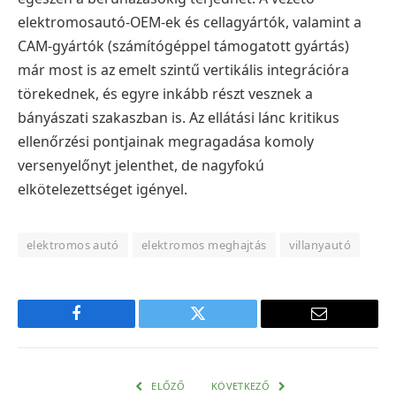
elektromosautó-OEM-ek és cellagyártók, valamint a
CAM-gyártók (számítógéppel támogatott gyártás)
már most is az emelt szintű vertikális integrációra
törekednek, és egyre inkább részt vesznek a
bányászati szakaszban is. Az ellátási lánc kritikus
ellenőrzési pontjainak megragadása komoly
versenyelőnyt jelenthet, de nagyfokú
elkötelezettséget igényel.
elektromos autó
elektromos meghajtás
villanyautó
Facebook
Twitter
E-
mail
cím
ELŐZŐ
KÖVETKEZŐ