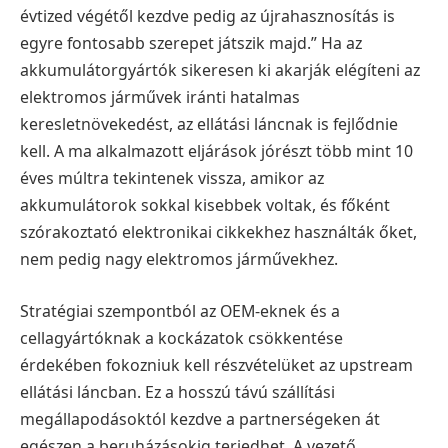
évtized végétől kezdve pedig az újrahasznosítás is
egyre fontosabb szerepet játszik majd.” Ha az
akkumulátorgyártók sikeresen ki akarják elégíteni az
elektromos járművek iránti hatalmas
keresletnövekedést, az ellátási láncnak is fejlődnie
kell. A ma alkalmazott eljárások jórészt több mint 10
éves múltra tekintenek vissza, amikor az
akkumulátorok sokkal kisebbek voltak, és főként
szórakoztató elektronikai cikkekhez használták őket,
nem pedig nagy elektromos járművekhez.
Stratégiai szempontból az OEM-eknek és a
cellagyártóknak a kockázatok csökkentése
érdekében fokozniuk kell részvételüket az upstream
ellátási láncban. Ez a hosszú távú szállítási
megállapodásoktól kezdve a partnerségeken át
egészen a beruházásokig terjedhet. A vezető