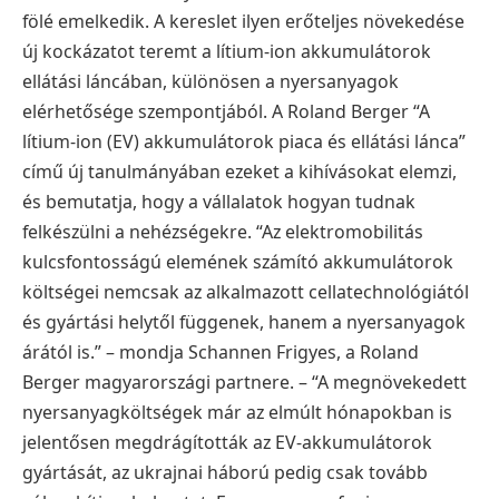
fölé emelkedik. A kereslet ilyen erőteljes növekedése
új kockázatot teremt a lítium-ion akkumulátorok
ellátási láncában, különösen a nyersanyagok
elérhetősége szempontjából. A Roland Berger “A
lítium-ion (EV) akkumulátorok piaca és ellátási lánca”
című új tanulmányában ezeket a kihívásokat elemzi,
és bemutatja, hogy a vállalatok hogyan tudnak
felkészülni a nehézségekre. “Az elektromobilitás
kulcsfontosságú elemének számító akkumulátorok
költségei nemcsak az alkalmazott cellatechnológiától
és gyártási helytől függenek, hanem a nyersanyagok
árától is.” – mondja Schannen Frigyes, a Roland
Berger magyarországi partnere. – “A megnövekedett
nyersanyagköltségek már az elmúlt hónapokban is
jelentősen megdrágították az EV-akkumulátorok
gyártását, az ukrajnai háború pedig csak tovább