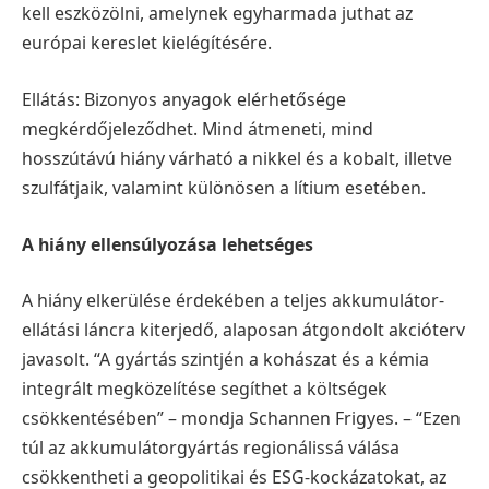
kell eszközölni, amelynek egyharmada juthat az
európai kereslet kielégítésére.
Ellátás: Bizonyos anyagok elérhetősége
megkérdőjeleződhet. Mind átmeneti, mind
hosszútávú hiány várható a nikkel és a kobalt, illetve
szulfátjaik, valamint különösen a lítium esetében.
A hiány ellensúlyozása lehetséges
A hiány elkerülése érdekében a teljes akkumulátor-
ellátási láncra kiterjedő, alaposan átgondolt akcióterv
javasolt. “A gyártás szintjén a kohászat és a kémia
integrált megközelítése segíthet a költségek
csökkentésében” – mondja Schannen Frigyes. – “Ezen
túl az akkumulátorgyártás regionálissá válása
csökkentheti a geopolitikai és ESG-kockázatokat, az