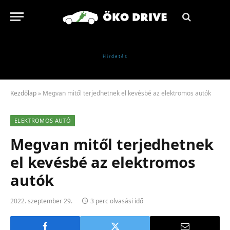
Kezdőlap
»
Megvan mitől terjedhetnek el kevésbé az elektromos autók
ELEKTROMOS AUTÓ
Megvan mitől terjedhetnek
el kevésbé az elektromos
autók
2022. szeptember 29.
3 perc olvasási idő