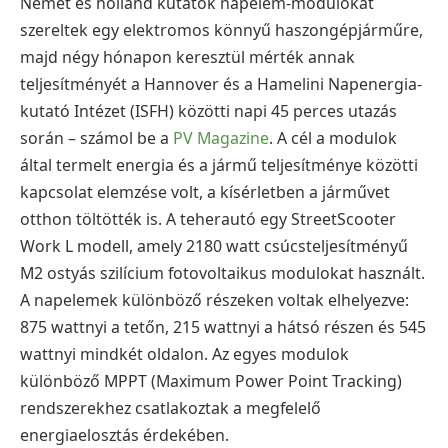
Német és holland kutatók napelem-modulokat
szereltek egy elektromos könnyű haszongépjárműre,
majd négy hónapon keresztül mérték annak
teljesítményét a Hannover és a Hamelini Napenergia-
kutató Intézet (ISFH) közötti napi 45 perces utazás
során – számol be a
PV Magazine
. A cél a modulok
által termelt energia és a jármű teljesítménye közötti
kapcsolat elemzése volt, a kísérletben a járművet
otthon töltötték is. A teherautó egy StreetScooter
Work L modell, amely 2180 watt csúcsteljesítményű
M2 ostyás szilícium fotovoltaikus modulokat használt.
A napelemek különböző részeken voltak elhelyezve:
875 wattnyi a tetőn, 215 wattnyi a hátsó részen és 545
wattnyi mindkét oldalon. Az egyes modulok
különböző MPPT (Maximum Power Point Tracking)
rendszerekhez csatlakoztak a megfelelő
energiaelosztás érdekében.