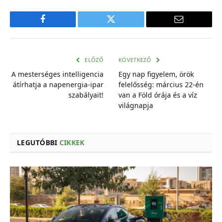
Facebook
Twitter
E-
mail
cím
ELŐZŐ
KÖVETKEZŐ
A mesterséges intelligencia
Egy nap figyelem, örök
átírhatja a napenergia-ipar
felelősség: március 22-én
szabályait!
van a Föld órája és a víz
világnapja
LEGUTÓBBI
CIKKEK