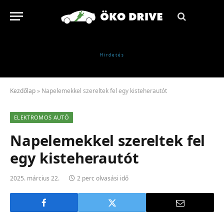
Kezdőlap
»
Napelemekkel szereltek fel egy kisteherautót
ELEKTROMOS AUTÓ
Napelemekkel szereltek fel
egy kisteherautót
2025. március 22.
2 perc olvasási idő