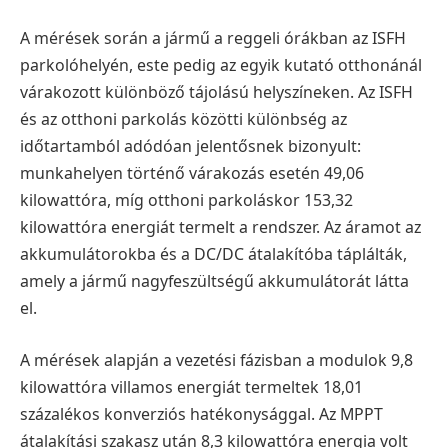
A mérések során a jármű a reggeli órákban az ISFH
parkolóhelyén, este pedig az egyik kutató otthonánál
várakozott különböző tájolású helyszíneken. Az ISFH
és az otthoni parkolás közötti különbség az
időtartamból adódóan jelentősnek bizonyult:
munkahelyen történő várakozás esetén 49,06
kilowattóra, míg otthoni parkoláskor 153,32
kilowattóra energiát termelt a rendszer. Az áramot az
akkumulátorokba és a DC/DC átalakítóba táplálták,
amely a jármű nagyfeszültségű akkumulátorát látta
el.
A mérések alapján a vezetési fázisban a modulok 9,8
kilowattóra villamos energiát termeltek 18,01
százalékos konverziós hatékonysággal. Az MPPT
átalakítási szakasz után 8,3 kilowattóra energia volt