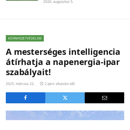
2026. augusztus 5.
KÖRNYEZETVÉDELEM
A mesterséges intelligencia
átírhatja a napenergia-ipar
szabályait!
2025. március 22.
2 perc olvasási idő