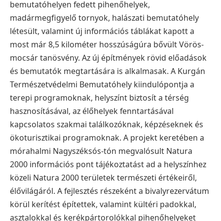
bemutatóhelyen fedett pihenőhelyek,
madármegfigyelő tornyok, halászati bemutatóhely
létesült, valamint új információs táblákat kapott a
most már 8,5 kilométer hosszúságúra bővült Vörös-
mocsár tanösvény. Az új építmények rövid előadások
és bemutatók megtartására is alkalmasak.
A Kurgán
Természetvédelmi Bemutatóhely kiindulópontja a
terepi programoknak, helyszínt biztosít a térség
hasznosításával, az élőhelyek fenntartásával
kapcsolatos szakmai találkozóknak, képzéseknek és
ökoturisztikai programoknak.
A projekt keretében a
mórahalmi Nagyszéksós-tón megvalósult Natura
2000 információs pont tájékoztatást ad a helyszínhez
közeli Natura 2000 területek természeti értékeiről,
élővilágáról. A fejlesztés részeként a bivalyrezervátum
körül kerítést építettek, valamint kültéri padokkal,
asztalokkal és kerékpártorolókkal pihenőhelyeket