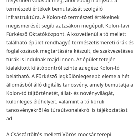
helyszínen valósult meg, ahol eddig hiányzott a
természeti értékek bemutatását szolgáló
infrastruktúra. A Kolon-tó természeti értékeinek
megismerését segíti az Izsákon megépült Kolon-tavi
Fürkésző Oktatóközpont. A közvetlenül a tó mellett
található épület rendhagyó természetismereti órák és
foglalkozások megtartására készült, de szakvezetéses
túrák is indulnak majd innen. Az épület tetején
kialakított kilátópontról szinte az egész Kolon-tó
belátható. A Fürkésző legkülönlegesebb eleme a hét
állomásból álló digitális tanösvény, amely bemutatja a
Kolon-tó tájtörténetét, állat- és növényvilágát,
különleges élőhelyeit, valamint a tó körüli
tanösvényekről és túraútvonalakról is tájékoztatást
ad
A Császártöltés melletti Vörös-mocsár terepi