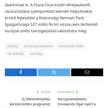
alakítottak ki.
A Duna-Tisza közén elhelyezkedő,
ökoturisztikai szempontból kiemelt helyszíneket
érintő fejlesztést a Kiskunsági Nemzeti Park
Igazgatósága 527 millió forint vissza nem térítendő
európai uniós támogatásból valósította meg.
élőhely
környezetvédelem
természeti érték
vízi élőhely
vízivilág
Facebook
Twitter
E-
mail
cím
ELŐZŐ
KÖVETKEZŐ
Új otthonfelújítási
Környezetvédelmi
korszerűsítési programot
Innovációs Díjat nyert a