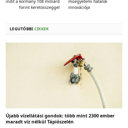
indít a kormány 108 milliárd
műegyetemi fiatalok
forint keretösszeggel
innovációja
LEGUTÓBBI
CIKKEK
Újabb vízellátási gondok: több mint 2300 ember
maradt víz nélkül Tápiószelén