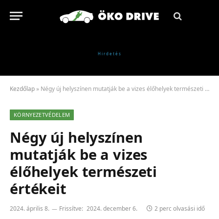
Kezdőlap
»
Négy új helyszínen mutatják be a vizes élőhelyek természeti értékeit
KÖRNYEZETVÉDELEM
Négy új helyszínen
mutatják be a vizes
élőhelyek természeti
értékeit
2024. április 8.
Frissítve:
2024. december 6.
2 perc olvasási idő