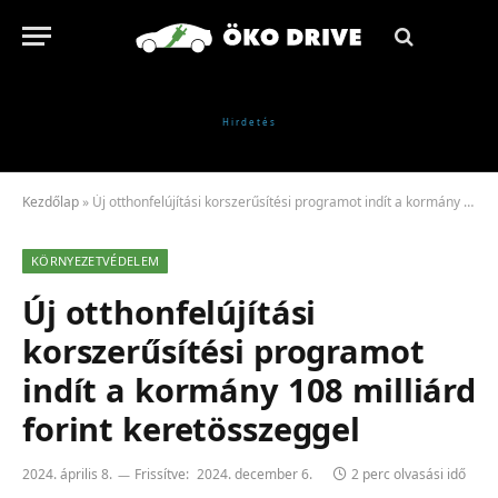
Kezdőlap
»
Új otthonfelújítási korszerűsítési programot indít a kormány 108 milliárd forint keretösszeggel
KÖRNYEZETVÉDELEM
Új otthonfelújítási
korszerűsítési programot
indít a kormány 108 milliárd
forint keretösszeggel
2024. április 8.
Frissítve:
2024. december 6.
2 perc olvasási idő