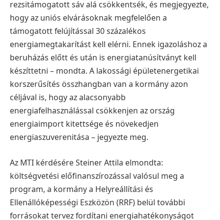
rezsitámogatott sáv alá csökkentsék, és megjegyezte,
hogy az uniós elvárásoknak megfelelően a
támogatott felújítással 30 százalékos
energiamegtakarítást kell elérni. Ennek igazoláshoz a
beruházás előtt és után is energiatanúsítványt kell
készíttetni – mondta. A lakossági épületenergetikai
korszerűsítés összhangban van a kormány azon
céljával is, hogy az alacsonyabb
energiafelhasználással csökkenjen az ország
energiaimport kitettsége és növekedjen
energiaszuverenitása – jegyezte meg.
Az MTI kérdésére Steiner Attila elmondta:
költségvetési előfinanszírozással valósul meg a
program, a kormány a Helyreállítási és
Ellenállóképességi Eszközön (RRF) belül további
forrásokat tervez fordítani energiahatékonyságot