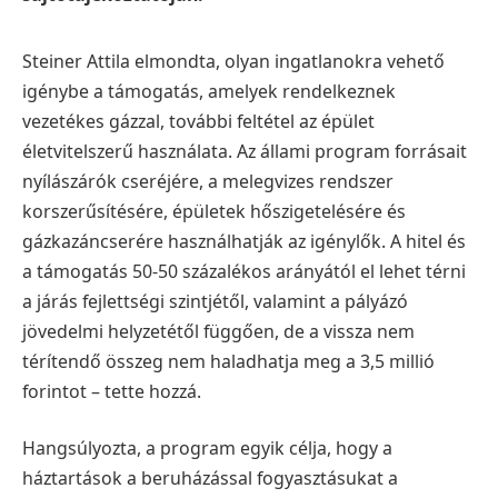
Steiner Attila elmondta, olyan ingatlanokra vehető
igénybe a támogatás, amelyek rendelkeznek
vezetékes gázzal, további feltétel az épület
életvitelszerű használata. Az állami program forrásait
nyílászárók cseréjére, a melegvizes rendszer
korszerűsítésére, épületek hőszigetelésére és
gázkazáncserére használhatják az igénylők. A hitel és
a támogatás 50-50 százalékos arányától el lehet térni
a járás fejlettségi szintjétől, valamint a pályázó
jövedelmi helyzetétől függően, de a vissza nem
térítendő összeg nem haladhatja meg a 3,5 millió
forintot – tette hozzá.
Hangsúlyozta, a program egyik célja, hogy a
háztartások a beruházással fogyasztásukat a