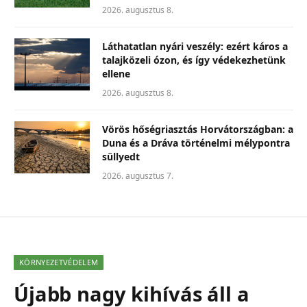
2026. augusztus 8.
Láthatatlan nyári veszély: ezért káros a
talajközeli ózon, és így védekezhetünk
ellene
2026. augusztus 8.
Vörös hőségriasztás Horvátországban: a
Duna és a Dráva történelmi mélypontra
süllyedt
2026. augusztus 7.
KÖRNYEZETVÉDELEM
Újabb nagy kihívás áll a