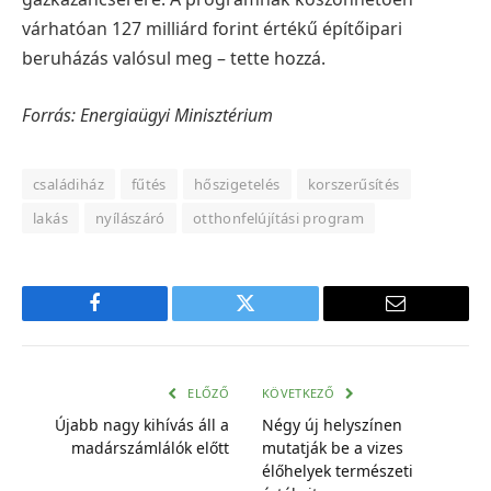
várhatóan 127 milliárd forint értékű építőipari
beruházás valósul meg – tette hozzá.
Forrás: Energiaügyi Minisztérium
családiház
fűtés
hőszigetelés
korszerűsítés
lakás
nyílászáró
otthonfelújítási program
Facebook
Twitter
E-
mail
cím
ELŐZŐ
KÖVETKEZŐ
Újabb nagy kihívás áll a
Négy új helyszínen
madárszámlálók előtt
mutatják be a vizes
élőhelyek természeti