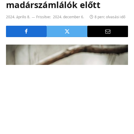
madárszámlálók előtt
2024. április 8.
Frissítve:
2024. december 6.
8 perc olvasási idő