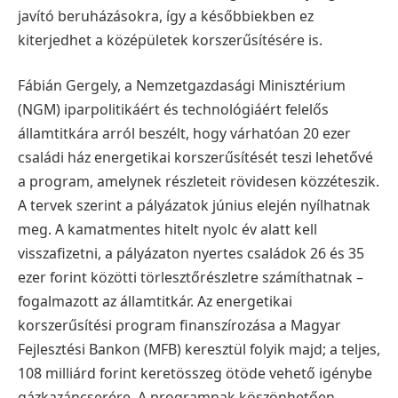
javító beruházásokra, így a későbbiekben ez
kiterjedhet a középületek korszerűsítésére is.
Fábián Gergely, a Nemzetgazdasági Minisztérium
(NGM) iparpolitikáért és technológiáért felelős
államtitkára arról beszélt, hogy várhatóan 20 ezer
családi ház energetikai korszerűsítését teszi lehetővé
a program, amelynek részleteit rövidesen közzéteszik.
A tervek szerint a pályázatok június elején nyílhatnak
meg. A kamatmentes hitelt nyolc év alatt kell
visszafizetni, a pályázaton nyertes családok 26 és 35
ezer forint közötti törlesztőrészletre számíthatnak –
fogalmazott az államtitkár. Az energetikai
korszerűsítési program finanszírozása a Magyar
Fejlesztési Bankon (MFB) keresztül folyik majd; a teljes,
108 milliárd forint keretösszeg ötöde vehető igénybe
gázkazáncserére. A programnak köszönhetően