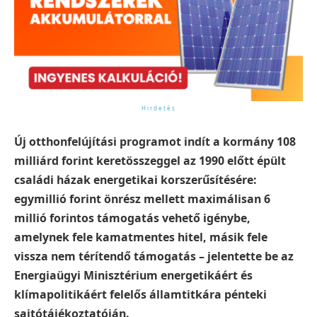
Új otthonfelújítási programot indít a kormány 108
milliárd forint keretösszeggel az 1990 előtt épült
családi házak energetikai korszerűsítésére:
egymillió forint önrész mellett maximálisan 6
millió forintos támogatás vehető igénybe,
amelynek fele kamatmentes hitel, másik fele
vissza nem térítendő támogatás – jelentette be az
Energiaügyi Minisztérium energetikáért és
klímapolitikáért felelős államtitkára pénteki
sajtótájékoztatóján.