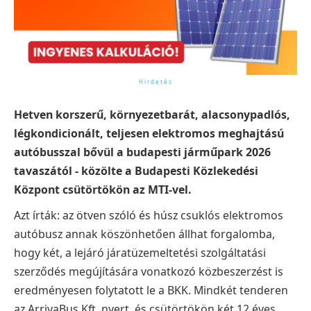
Hetven korszerű, környezetbarát, alacsonypadlós,
légkondicionált, teljesen elektromos meghajtású
autóbusszal bővül a budapesti járműpark 2026
tavaszától - közölte a Budapesti Közlekedési
Központ csütörtökön az MTI-vel.
Azt írták: az ötven szóló és húsz csuklós elektromos
autóbusz annak köszönhetően állhat forgalomba,
hogy két, a lejáró járatüzemeltetési szolgáltatási
szerződés megújítására vonatkozó közbeszerzést is
eredményesen folytatott le a BKK. Mindkét tenderen
az ArrivaBus Kft. nyert, és csütörtökön két 12 éves