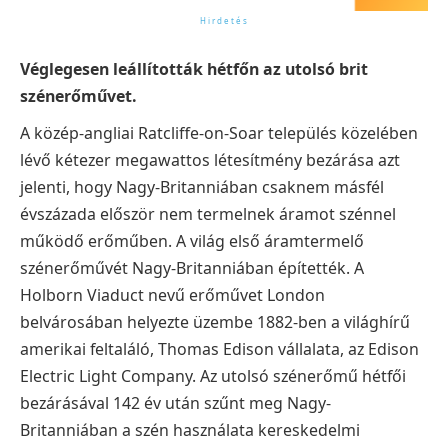
Véglegesen leállították hétfőn az utolsó brit
szénerőművet.
A közép-angliai Ratcliffe-on-Soar település közelében
lévő kétezer megawattos létesítmény bezárása azt
jelenti, hogy Nagy-Britanniában csaknem másfél
évszázada először nem termelnek áramot szénnel
működő erőműben. A világ első áramtermelő
szénerőművét Nagy-Britanniában építették. A
Holborn Viaduct nevű erőművet London
belvárosában helyezte üzembe 1882-ben a világhírű
amerikai feltaláló, Thomas Edison vállalata, az Edison
Electric Light Company. Az utolsó szénerőmű hétfői
bezárásával 142 év után szűnt meg Nagy-
Britanniában a szén használata kereskedelmi