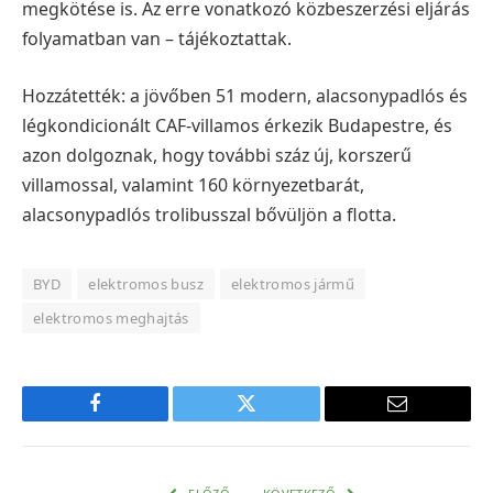
megkötése is. Az erre vonatkozó közbeszerzési eljárás
folyamatban van – tájékoztattak.
Hozzátették: a jövőben 51 modern, alacsonypadlós és
légkondicionált CAF-villamos érkezik Budapestre, és
azon dolgoznak, hogy további száz új, korszerű
villamossal, valamint 160 környezetbarát,
alacsonypadlós trolibusszal bővüljön a flotta.
BYD
elektromos busz
elektromos jármű
elektromos meghajtás
Facebook
Twitter
E-
mail
cím