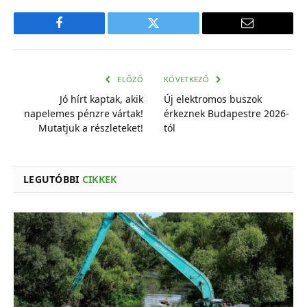
Facebook
Twitter
E-
mail
cím
ELŐZŐ
KÖVETKEZŐ
Jó hírt kaptak, akik
Új elektromos buszok
napelemes pénzre vártak!
érkeznek Budapestre 2026-
Mutatjuk a részleteket!
tól
LEGUTÓBBI
CIKKEK