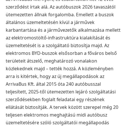
szerződést írtak alá. Az autóbuszok 2026 tavaszától
ütemezetten állnak forgalomba. Emellett a buszok
általános üzemeltetésén kívül a járművek
karbantartása és a járművezetők alkalmazása mellett
az elektromostöltő-infrastruktúra kialakítását és
üzemeltetését is a szolgáltató biztosítja majd. Az
elektromos BYD-buszok elsősorban a főváros belső
területeit átszelő, meghatározó vonalakon
közlekednek majd – tették hozzá. A közleményben
arra is kitértek, hogy az új megállapodások az
ArrivaBus Kft. által 2015 óta 240 autóbusszal
teljesített, 2025-től ütemezetten lejáró szolgáltatási
szerződésekben foglalt feladatai egy részének
ellátását biztosítják. A tervek között szerepel még 20
teljesen elektromos meghajtású midi autóbusz
üzemeltetésére szóló szolgáltatói megállapodás