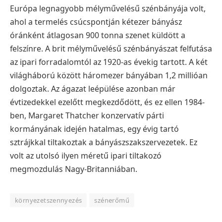
Európa legnagyobb mélyművelésű szénbányája volt,
ahol a termelés csúcspontján kétezer bányász
óránként átlagosan 900 tonna szenet küldött a
felszínre. A brit mélyművelésű szénbányászat felfutása
az ipari forradalomtól az 1920-as évekig tartott. A két
világháború között háromezer bányában 1,2 millióan
dolgoztak. Az ágazat leépülése azonban már
évtizedekkel ezelőtt megkezdődött, és ez ellen 1984-
ben, Margaret Thatcher konzervatív párti
kormányának idején hatalmas, egy évig tartó
sztrájkkal tiltakoztak a bányászszakszervezetek. Ez
volt az utolsó ilyen méretű ipari tiltakozó
megmozdulás Nagy-Britanniában.
környezetszennyezés
szénerőmű