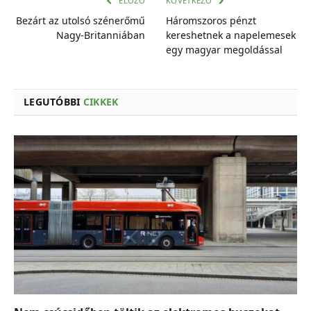
ELŐZŐ
KÖVETKEZŐ
Bezárt az utolsó szénerőmű
Háromszoros pénzt
Nagy-Britanniában
kereshetnek a napelemesek
egy magyar megoldással
LEGUTÓBBI
CIKKEK