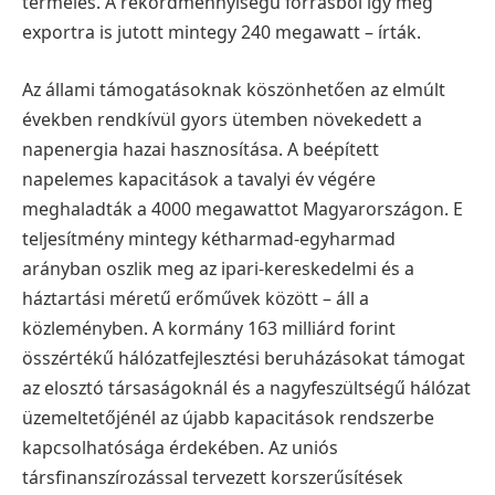
termelés. A rekordmennyiségű forrásból így még
exportra is jutott mintegy 240 megawatt – írták.
Az állami támogatásoknak köszönhetően az elmúlt
években rendkívül gyors ütemben növekedett a
napenergia hazai hasznosítása. A beépített
napelemes kapacitások a tavalyi év végére
meghaladták a 4000 megawattot Magyarországon. E
teljesítmény mintegy kétharmad-egyharmad
arányban oszlik meg az ipari-kereskedelmi és a
háztartási méretű erőművek között – áll a
közleményben.
A kormány 163 milliárd forint
összértékű hálózatfejlesztési beruházásokat támogat
az elosztó társaságoknál és a nagyfeszültségű hálózat
üzemeltetőjénél az újabb kapacitások rendszerbe
kapcsolhatósága érdekében. Az uniós
társfinanszírozással tervezett korszerűsítések