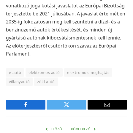
vonatkozó jogalkotási javaslatot az Európai Bizottság
terjesztette be 2021 júliusában. A javaslat értelmében
2035-ig fokozatosan meg kell szüntetni a dízel- és a
benzinüzemű autók értékesítését, és minden új
gyártású autónak kibocsátásmentesnek kell lennie.
Az előterjesztésről csütörtökön szavaz az Európai
Parlament.
e-autó
elektromos autó
elektromos meghajtás
villanyautó
zöld autó
Facebook
Twitter
E-
mail
cím
ELŐZŐ
KÖVETKEZŐ