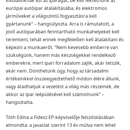
kívülállóknak ezt az iparágat, be kell fektetnünk az
európai autóipar átalakításába, és elektromos
járműveket a világszintű fogyasztásra kell
gyártanunk” – hangsúlyozta.
Arra is rámutatott, a
jövő autóiparában fenntartható munkahelyeket kell
teremteni, tehát ennek megfelelően kell átalakítani és
képezni a munkaerőt. “N
em kevesebb emberre van
szükségünk, hanem más készségekkel rendelkező
emberekre, mert ipari forradalom zajlik, akár tetszik,
akár nem. Dönthetünk úgy, hogy az társadalmi
értékeinkkel összeegyeztethető módon élére állunk,
vagy átadhatjuk a vezetést a világ más részeinek, de
akkor az ipar leépülésével kell számolnunk” –
hangoztatta.
Tóth Edina a Fidesz EP-képviselője felszólalásában
elmondta: a javaslat szerint 13 év múlva nem lehet