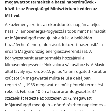
megawattot termeltek a hazai naperőművek -
közölte az Energiaügyi Minisztérium kedden az
MTI-vel.
A közlemény szerint a rekorddöntés napján a teljes
hazai villamosenergia-fogyasztás több mint harmadát
az időjárásfüggő megújulók adták. A belföldön
hozzáférhető energiaforrások fokozott hasznosítása
erősíti Magyarország energiaszuverenitását. A
környezetbarát áramtermelés hozzájárul a
klímasemlegességi célok valóra váltásához is.
A Mavir
által tavaly nyáron, 2022. július 13-án rögzített korábbi
csúcsot 94 megawattal múlta felül a déltájban
regisztrált, 1953 megawattos múlt pénteki termelési
rekord. Február 10-én a hazai áramfogyasztás 37
százalékát fedezte az összesen 2072 megawatt
időjárásfüggő megújuló – döntő részben napelemes –