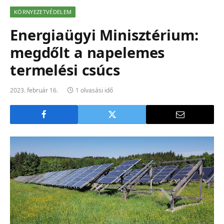
KÖRNYEZETVÉDELEM
Energiaügyi Minisztérium:
megdőlt a napelemes
termelési csúcs
2023. február 16.
1 olvasási idő