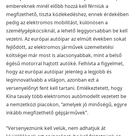
embereknek minél előbb hozzá kell férniük a
megfizethető, tiszta közlekedéshez, ennek érdekében
pedig az elektromos mobilitást, különösen a
személygépkocsiknál, a lehető leggyorsabban be kell
vezetni.
Az európai autóipar az elmúlt években sokat
fejlődött, az elektromos járművek üzemeltetési
költségei már most is alacsonyabbak, mint a belső
égésű motorral hajtott autóké. Felhívta a figyelmet,
hogy az európai autóipar jelenleg a legjobb és
leginnovatívabb a világon, azonban ezt a
versenyelőnyt fent kell tartani. Emlékeztetett, hogy
Kína tavaly több elektromos autómodellt vezetett be
a nemzetközi piacokon, “amelyek jó minőségű, egyre
inkább megfizethető gépjárművek”.
“Versenyeznünk kell velük, nem adhatjuk át