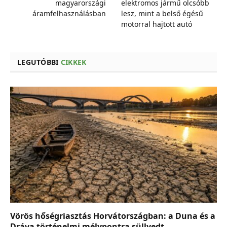
magyarországi
elektromos jármű olcsóbb
áramfelhasználásban
lesz, mint a belső égésű
motorral hajtott autó
LEGUTÓBBI
CIKKEK
Vörös hőségriasztás Horvátországban: a Duna és a
Dráva történelmi mélypontra süllyedt