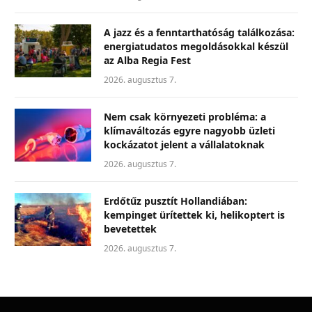
A jazz és a fenntarthatóság találkozása:
energiatudatos megoldásokkal készül
az Alba Regia Fest
2026. augusztus 7.
Nem csak környezeti probléma: a
klímaváltozás egyre nagyobb üzleti
kockázatot jelent a vállalatoknak
2026. augusztus 7.
Erdőtűz pusztít Hollandiában:
kempinget ürítettek ki, helikoptert is
bevetettek
2026. augusztus 7.