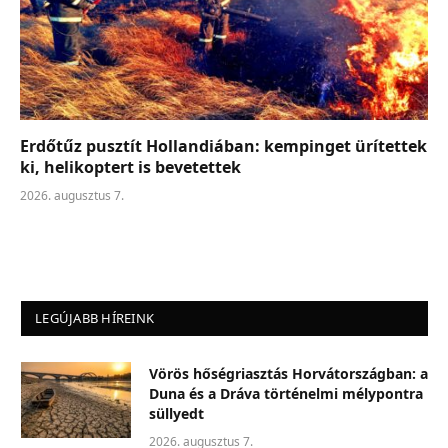
Erdőtűz pusztít Hollandiában: kempinget ürítettek
ki, helikoptert is bevetettek
2026. augusztus 7.
LEGÚJABB HÍREINK
Vörös hőségriasztás Horvátországban: a
Duna és a Dráva történelmi mélypontra
süllyedt
2026. augusztus 7.