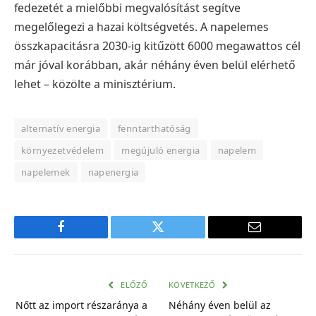
fedezetét a mielőbbi megvalósítást segítve
megelőlegezi a hazai költségvetés. A napelemes
összkapacitásra 2030-ig kitűzött 6000 megawattos cél
már jóval korábban, akár néhány éven belül elérhető
lehet – közölte a minisztérium.
alternatív energia
fenntarthatóság
környezetvédelem
megújuló energia
napelem
napelemek
napenergia
Facebook
Twitter
E-
mail
cím
ELŐZŐ
KÖVETKEZŐ
Nőtt az import részaránya a
Néhány éven belül az