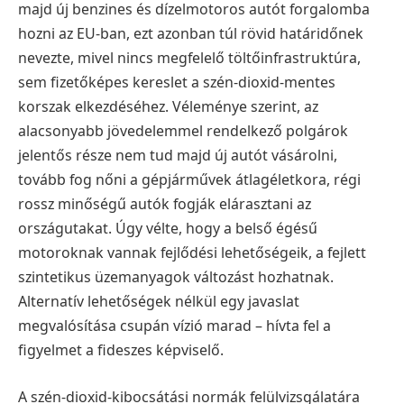
majd új benzines és dízelmotoros autót forgalomba
hozni az EU-ban, ezt azonban túl rövid határidőnek
nevezte, mivel nincs megfelelő töltőinfrastruktúra,
sem fizetőképes kereslet a szén-dioxid-mentes
korszak elkezdéséhez.
Véleménye szerint, az
alacsonyabb jövedelemmel rendelkező polgárok
jelentős része nem tud majd új autót vásárolni,
tovább fog nőni a gépjárművek átlagéletkora, régi
rossz minőségű autók fogják elárasztani az
országutakat. Úgy vélte, hogy a belső égésű
motoroknak vannak fejlődési lehetőségeik, a fejlett
szintetikus üzemanyagok változást hozhatnak.
Alternatív lehetőségek nélkül egy javaslat
megvalósítása csupán vízió marad – hívta fel a
figyelmet a fideszes képviselő.
A szén-dioxid-kibocsátási normák felülvizsgálatára